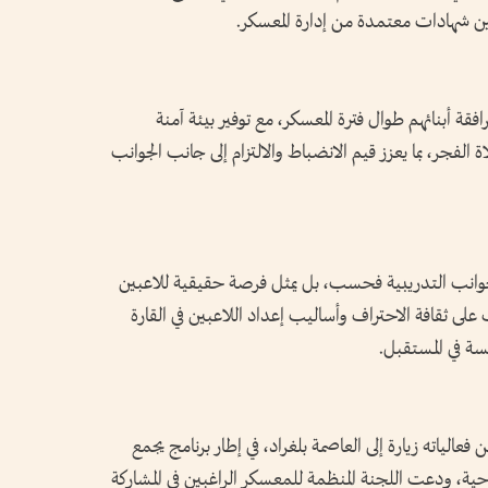
ين شهادات معتمدة من إدارة المعسكر.
رافقة أبنائهم طوال فترة المعسكر، مع توفير بيئة آمنة
لفجر، بما يعزز قيم الانضباط والالتزام إلى جانب الجوانب
الجوانب التدريبية فحسب، بل يمثل فرصة حقيقية للاعبين
 على ثقافة الاحتراف وأساليب إعداد اللاعبين في القارة
فسة في المستقبل.
عالياته زيارة إلى العاصمة بلغراد، في إطار برنامج يجمع
احية، ودعت اللجنة المنظمة للمعسكر الراغبين في المشاركة