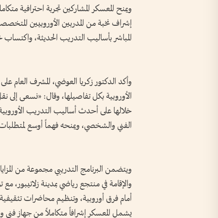
ويمنح المعسكر المشاركين تجربة احترافية متكامل
إشراف نخبة من المدربين الأوروبيين المتخصصين
المباشر بأساليب التدريب الحديثة، واكتساب خ
وأكد الدكتور زكريا العوضي، المشرف العام على ا
الأوروبية بكل تفاصيلها، وقال: «نسعى إلى نق
خلالها على أحدث أساليب التدريب الأوروبية، 
الفني والشخصي، ويمنحه فهماً أوسع لمتطلبات 
ويتضمن البرنامج التدريبي مجموعة من المزايا
والإقامة في منتجع رياضي بمدينة زلاتيبور، مع
أمام فرق أوروبية، وتنظيم محاضرات تثقيفية 
يشمل المعسكر إشرافاً متكاملاً من جهاز فني