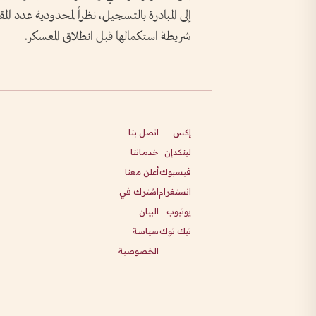
إلى المبادرة بالتسجيل، نظراً لمحدودية عدد ال
شريطة استكمالها قبل انطلاق المعسكر.
إكس
اتصل بنا
لينكدإن
خدماتنا
فيسبوك
أعلن معنا
انستغرام
اشترك في
يوتيوب
البيان
تيك توك
سياسة
الخصوصية