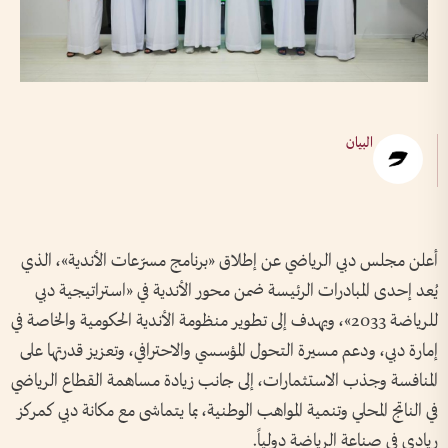
البيان
أعلن مجلس دبي الرياضي عن إطلاق «برنامج مسرّعات الأندية»، الذي
يُعد إحدى المبادرات الرئيسة ضمن محور الأندية في «استراتيجية دبي
للرياضة 2033»، ويهدف إلى تطوير منظومة الأندية الحكومية والخاصة في
إمارة دبي، ودعم مسيرة التحول المؤسسي والاحترافي، وتعزيز قدرتها على
المنافسة وجذب الاستثمارات، إلى جانب زيادة مساهمة القطاع الرياضي
في الناتج المحلي وتنمية المواهب الوطنية، بما يتماشى مع مكانة دبي كمركز
ريادي في صناعة الرياضة دولياً.