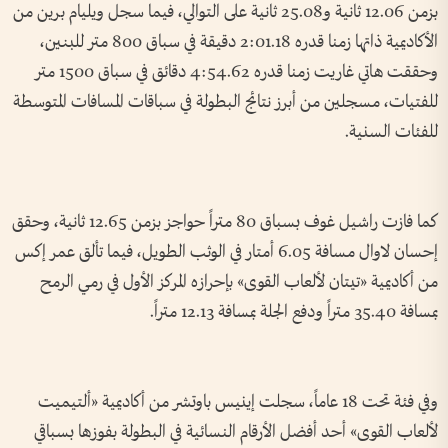
بزمن 12.06 ثانية و25.08 ثانية على التوالي، فيما سجل ويليام برين من
الأكاديمية ذاتها زمنا قدره 2:01.18 دقيقة في سباق 800 متر للبنين،
وحققت هاتي غاريت زمنا قدره 4:54.62 دقائق في سباق 1500 متر
للفتيات، مسجلين من أبرز نتائج البطولة في سباقات المسافات المتوسطة
للفئات السنية.
كما فازت راشيل غوف بسباق 80 متراً حواجز بزمن 12.65 ثانية، وحقق
إحسان لاوال مسافة 6.05 أمتار في الوثب الطويل، فيما تألق عمر إكس
من أكاديمية «تيتان لألعاب القوى» بإحرازه المركز الأول في رمي الرمح
بمسافة 35.40 متراً ودفع الجلة بمسافة 12.13 متراً.
وفي فئة تحت 18 عاماً، سجلت إينيس باوتشر من أكاديمية «ألتيميت
لألعاب القوى» أحد أفضل الأرقام النسائية في البطولة بفوزها بسباقي