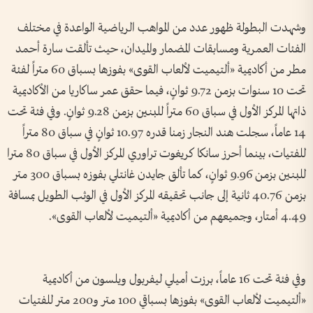
وشهدت البطولة ظهور عدد من المواهب الرياضية الواعدة في مختلف
الفئات العمرية ومسابقات المضمار والميدان، حيث تألقت سارة أحمد
مطر من أكاديمية «ألتيميت لألعاب القوى» بفوزها بسباق 60 متراً لفئة
تحت 10 سنوات بزمن 9.72 ثوانٍ، فيما حقق عمر ساكاريا من الأكاديمية
ذاتها المركز الأول في سباق 60 متراً للبنين بزمن 9.28 ثوانٍ. وفي فئة تحت
14 عاماً، سجلت هند النجار زمنا قدره 10.97 ثوانٍ في سباق 80 متراً
للفتيات، بينما أحرز سانكا كريغوت تراوري المركز الأول في سباق 80 مترا
للبنين بزمن 9.96 ثوانٍ، كما تألق جايدن غانتلي بفوزه بسباق 300 متر
بزمن 40.76 ثانية إلى جانب تحقيقه المركز الأول في الوثب الطويل بمسافة
4.49 أمتار، وجميعهم من أكاديمية «ألتيميت لألعاب القوى».
وفي فئة تحت 16 عاماً، برزت أميلي ليفربول ويلسون من أكاديمية
«ألتيميت لألعاب القوى» بفوزها بسباقي 100 متر و200 متر للفتيات