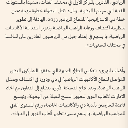
الرياضي، الفائزين بالمراكز الأولى في مختلف الفئات، مشيداً بالمستويات
الفنية التي شهدتها البطولة، وقال: «تمثل البطولة خطوة مهمة ضمن
خطة دبي الاستراتيجية للقطاع الرياضي 2033، الهادفة إلى تطوير
منظومة اكتشاف ورعاية المواهب الرياضية وتعزيز استدامة الأكاديميات
الرياضية، بما يسهم في إعداد جيل من الرياضيين القادرين على المنافسة
في مختلف المستويات».
وأضاف المهري: «تعكس النتائج المتميزة التي حققها المشاركون التطور
المتواصل لقطاع الأكاديميات الرياضية في دبي ودوره في اكتشاف وصقل
المواهب الواعدة. وبعد نجاح النسخة الأولى، نتطلع إلى التعاون مع اتحاد
الإمارات لألعاب القوى لتطوير النسخ المقبلة من البطولة، وتوسيع
قاعدة الممارسين بأندية دبي والأكاديميات الخاصة، ورفع المستوى الفني
للمواهب الرياضية، بما يدعم مسيرة تطوير ألعاب القوى في الدولة».