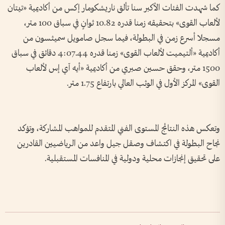
كما شهدت الفئات الأكبر سنا تألق ناريشكومار إكس من أكاديمية «تيتان
لألعاب القوى» بتحقيقه زمنا قدره 10.82 ثوانٍ في سباق 100 متر،
مسجلا أسرع زمن في البطولة، فيما سجل صامويل سميثسون من
أكاديمية «ألتيميت لألعاب القوى» زمنا قدره 4:07.44 دقائق في سباق
1500 متر، وحقق حسين صبري من أكاديمية «أيه آي إس لألعاب
القوى» المركز الأول في الوثب العالي بارتفاع 1.75 متر.
وتعكس هذه النتائج المستوى الفني المتقدم للمواهب المشاركة، وتؤكد
نجاح البطولة في اكتشاف وصقل جيل واعد من الرياضيين القادرين
على تحقيق إنجازات محلية ودولية في المنافسات المستقبلية.