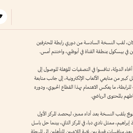
ان، لقب النسخة السادسة من دوري رابطة المحترفين
مين في بيسكول بمنطقة القناة في أبوظبي، واختتم أمس.
ء الدولة، تنافسوا في التصفيات المؤهلة للوصول إلى
كبير من متابعي الألعاب الإلكترونية، إلى جانب متابعة
للرابطة، ما يعكس الاهتمام بهذا القطاع الحيوي، ودوره
اطهم بالمحتوى الرياضي.
يج بلقب النسخة بعد أداء مميز، ليحصد المركز الأول
 إبراهيم، ممثل نادي دبا، في المركز الثاني، بينما حل باسل
د منافسات قوية بين نخبة اللاعبين المتأهلين إلى المرحلة