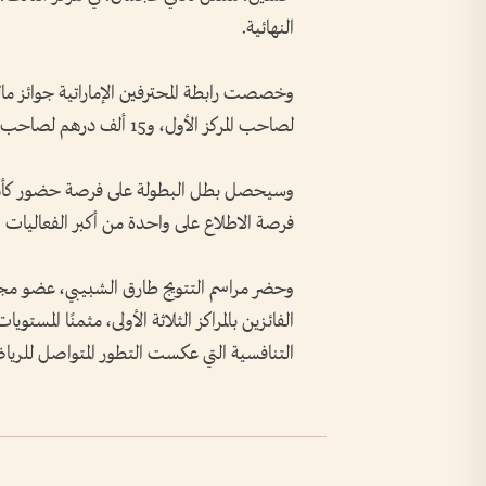
النهائية.
لصاحب المركز الأول، و15 ألف درهم لصاحب المركز الثاني، و10 آلاف درهم لصاحب المركز الثالث.
وسيحصل بطل البطولة على فرصة حضور كأس الع
فرصة الاطلاع على واحدة من أكبر الفعاليات ال
وحضر مراسم التتويج طارق الشبيبي، عضو مجلس إ
الفائزين بالمراكز الثلاثة الأولى، مثمنًا المست
التنافسية التي عكست التطور المتواصل للرياضا