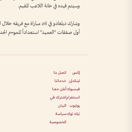
وسيتم قيده في خانة اللاعب المقيم.
أول صفقات "العميد" استعداداً للموسم الجدي
إكس
اتصل بنا
لينكدإن
خدماتنا
فيسبوك
أعلن معنا
انستغرام
اشترك في
يوتيوب
البيان
تيك توك
سياسة
الخصوصية