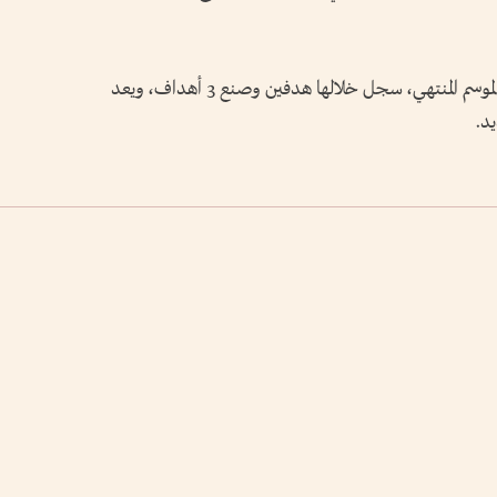
وشارك ديلغادو في 26 مباراة مع فريقه خلال الموسم المنتهي، سجل خلالها هدفين وصنع 3 أهداف، ويعد
د.