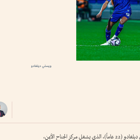
ويسلي ديلغادو
تعاقد النصر مع لاعب الفتح السعودي ويسلي ديلغادو (22 عاماً)، الذي يشغل مركز الجناح الأيمن،