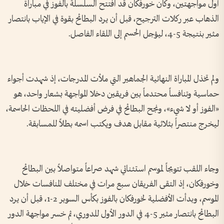
أول مواجهتين، وكان خورفكان قد افتتح السلسلة بالفوز في مباراة
الذهاب عبر ركلات الترجيح، قبل أن يرد البطائح بقوة في الإياب بانتصار
مثير بنتيجة 5-4، ليؤجل الحسم إلى اللقاء الفاصل.
ولم تخذل المباراة النهائية الجماهير التي ملأت المدرجات، إذ شهدت أجواء
حماسية وتنافساً محتدماً بين فريقين دخلا المواجهة بشعار واحد، هو
«الفوز أو لا شيء»، ونجح البطائح في فرض أفضليته في اللحظات الحاسمة،
ليخرج منتصراً بثلاثية مقابل هدف ويكتب اسمه بطلاً للمسابقة.
وجاء اللقب تتويجاً لموسم استثنائي شهد صراعاً متواصلاً بين البطائح
وخورفكان، إذ التقى الفريقان سبع مرات في مختلف المنافسات خلال
الموسم، وبدأت الأفضلية لخورفكان بالفوز بكأس السوبر 2-1، قبل أن يرد
البطائح بانتصار مثير 5-4 في الدور الأول للدوري، ثم خسر مواجهة الدور