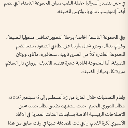
في حين تتصدر أستراليا حاملة اللقب سباق المجموعة الثامنة، التي تضم
أيضاً إندونيسيا، ماليزيا، ولاوس المضيفة.
وفي المجموعة التاسعة الخاصة بمرحلة التطوير تتنافس منغوليا المضيفة،
وغوام، نيبال، وجزر شمال ماريانا على بطاقتي الصعود، بينما تضم
المجموعة العاشرة كلاً من الصين تايبيه، سنغافورة، ماكاو، وبوتان
المضيفة، أما المجموعة الحادية عشرة فتضم المالديف، بروناي دار السلام،
سريلانكا، وميانمار المضيفة.
وتُقام التصفيات خلال الفترة من 25أغسطس إلى 6 سبتمبر 2026،
بنظام الدوري المجمع، حيث ستشهد تطبيق نظام جديد ضمن
الإصلاحات الرئيسية الخاصة بمسابقات الفئات العمرية في الاتحاد
الآسيوي لكرة القدم، والتي تمت المصادقة عليها في وقت سابق من هذا