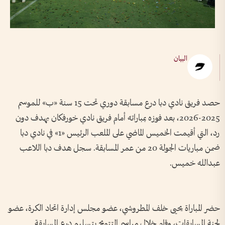
البيان
حصد فريق نادي دبا درع مسابقة دوري تحت 15 سنة «ب» للموسم
2025-2026، بعد فوزه بمباراته أمام فريق نادي خورفكان بهدف دون
رد، التي أقيمت الخميس الماضي على الملعب الرئيس «1» في نادي دبا
ضمن مباريات الجولة 20 من عمر المسابقة. سجل هدف دبا اللاعب
عبدالله خميس.
حضر المباراة يحيى خلف المطروشي، عضو مجلس إدارة اتحاد الكرة، عضو
لجنة المسابقات، وقام خلال مراسم التتويج بتسليم درع المسابقة