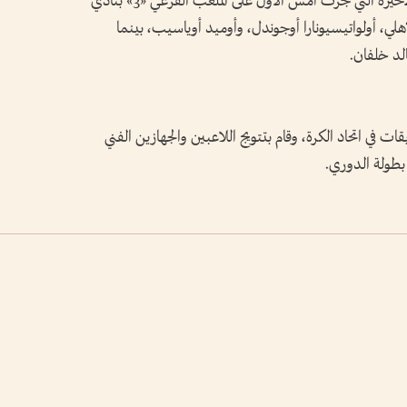
نادي الوصل بهدفين لمثلهما في مباراة الجولة الأخيرة التي جرت أمس الأول على الملعب الفرعي «3» بنادي
ي، أولواتيسيونارا أوجوندل، وأوميد أوياسيب، بينما
لد خلفان.
ات في اتحاد الكرة، وقام بتتويج اللاعبين والجهازين الفني
بطولة الدوري.