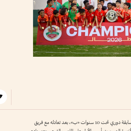
حقق فريق نادي شباب الأهلي لقب بطولة مسابقة دوري تحت 10 سنوات «ب»، بعد تعادله مع فريق