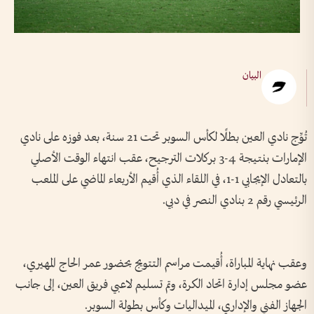
البيان
تُوِّج نادي العين بطلًا لكأس السوبر تحت 21 سنة، بعد فوزه على نادي
الإمارات بنتيجة 4-3 بركلات الترجيح، عقب انتهاء الوقت الأصلي
بالتعادل الإيجابي 1-1، في اللقاء الذي أُقيم الأربعاء الماضي على الملعب
الرئيسي رقم 2 بنادي النصر في دبي.
وعقب نهاية المباراة، أُقيمت مراسم التتويج بحضور عمر الحاج المهيري،
عضو مجلس إدارة اتحاد الكرة، وتم تسليم لاعبي فريق العين، إلى جانب
الجهاز الفني والإداري، الميداليات وكأس بطولة السوبر.