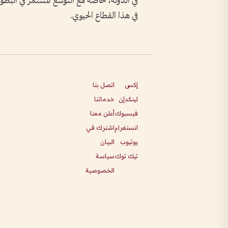
في الدولة، خاصة مع التوسع المستمر في البطو
في هذا القطاع الحيوي.
إكس
اتصل بنا
لينكدإن
خدماتنا
فيسبوك
أعلن معنا
انستغرام
اشترك في
يوتيوب
البيان
تيك توك
سياسة
الخصوصية