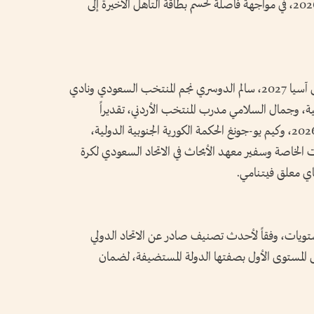
لبنان واليمن، اللذين سيلتقيان يوم 4 يونيو 2026، في مواجهة فاصلة لحسم بطاقة التأهل الأخيرة إلى
وشارك في تقديم والمساعدة في مراسم قرعة كأس آسيا 2027، سالم الدوسري نجم المنتخب السعودي ونادي
نية، وجمال السلامي مدرب المنتخب الأردني، تقديراً
لقيادته «النشامى» لتأهل تاريخي لكأس العالم 2026، وكيم يو-جونغ الحكمة الكورية الجنوبية الدولية،
الخاصة وسفير معهد الأبحاث في الاتحاد السعودي لكرة
اي معلق فيتنامي.
ستويات، وفقاً لأحدث تصنيف صادر عن الاتحاد الدولي
المستوى الأول بصفتها الدولة المستضيفة، لضمان