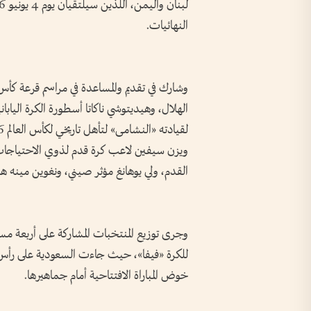
النهائيات.
الهلال، وهيديتوشي ناكاتا أسطورة الكرة اليابا
ويزن سيفين لاعب كرة قدم لذوي الاحتياجات 
القدم، ولي يوهانغ مؤثر صيني، ونغوين مينه ه
وجرى توزيع المنتخبات المشاركة على أربعة م
للكرة «فيفا»، حيث جاءت السعودية على رأس 
خوض المباراة الافتتاحية أمام جماهيرها.