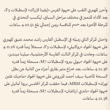
وأحرز المهيري اللقب على صهوة الفرس «إيفيتا لارزاك» لإسطبلات F3،
بعد الأداء المتميز في مختلف مراحل السباق، ليكسب التحدي في
المرحلة الأخيرة بعد حسم المنافسة بزمن إجمالي بلغ 4.10.51 ساعات.
واحتل المركز الثاني زميله في الإسطبل الفارس راشد محمد عتيق المهيري
على صهوة الجواد «روكابيلي» لإسطبلات F3، مسجلاً زمناً قدره 4.11.26
ساعات، وجاءت في المركز الثالث الفارسة الأرجنتينية، ميلينا مينديز،
على صهوة الجواد «بيولي بيرو» لإسطبلات M7، مسجلة زمناً قدره
4.12.36 ساعات، بعد صراع مثير بفارق أجزاء من الثانية عن بطل
النسخة الماضية سيف أحمد المزروعي على صهوة الجواد «ماجيك غلين
تورك» لإسطبلات MRM، فيما حققت المركز الخامس برونا آماتيل على
صهوة الجواد «باندي ارتاغنان» لإسطبلات M7، مسجلة زمناً قدره
4.12.38 ساعات.