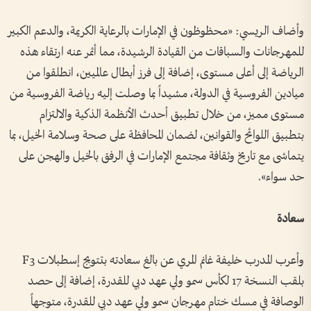
وأضاف الريسي: «محظوظون في الإمارات بالرعاية الكريمة، والدعم الكبير
للمهرجانات والسباقات من القيادة الرشيدة، مما أثمر عنه ارتقاء هذه
الرياضة إلى أعلى مستوى، إضافة إلى فرز أبطال عالميين، انطلقوا من
ميادين الفروسية في الدولة، مشيداً بما وصلت إليه رياضة الفروسية من
مستوى مميز، من خلال تطبيق أحدث الأنظمة الذكية والالتزام
بتطبيق اللوائح والقوانين، لضمان المحافظة على صحة وسلامة الخيل، بما
يتماشى مع تاريخ وثقافة مجتمع الإمارات في الرفق بالخيل والهجن على
حد سواء».
سعادة
وأعرب المدرب خليفة غانم المري عن بالغ سعادته بتتويج إسطبلات F3
بلقب النسخة 17 لكأس سمو ولي عهد دبي للقدرة، إضافة إلى حصد
الوصافة في مسك ختام مهرجان سمو ولي عهد دبي للقدرة، متوجهاً