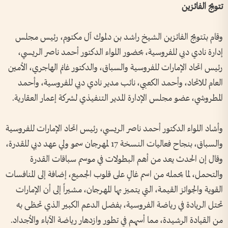
تتويج الفائزين
وقام بتتويج الفائزين الشيخ راشد بن دلموك آل مكتوم، رئيس مجلس
إدارة نادي دبي للفروسية، بحضور اللواء الدكتور أحمد ناصر الريسي،
رئيس اتحاد الإمارات للفروسية والسباق، والدكتور غانم الهاجري، الأمين
العام للاتحاد، وأحمد الكعبي، نائب مدير نادي دبي للفروسية، وأحمد
المطروشي، عضو مجلس الإدارة المدير التنفيذي لشركة إعمار العقارية.
وأشاد اللواء الدكتور أحمد ناصر الريسي، رئيس اتحاد الإمارات للفروسية
والسباق، بنجاح فعاليات النسخة 17 لمهرجان سمو ولي عهد دبي للقدرة،
وقال إن الحدث يعد من أهم البطولات في موسم سباقات القدرة
والتحمل، لما يحمله من اسم غالٍ على قلوب الجميع، إضافة إلى المنافسات
القوية والجوائز القيمة، التي يتميز بها المهرجان، مشيراً إلى أن الإمارات
تحتل الريادة في رياضة الفروسية، بفضل الدعم الكبير الذي تحظى به
من القيادة الرشيدة، مما أسهم في تطور وازدهار رياضة الآباء والأجداد.