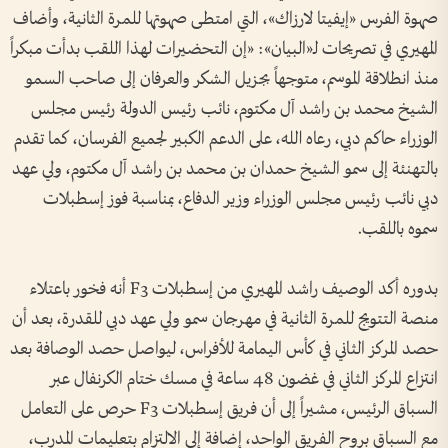
صهوة الفرس «إيفيتا لارزاك»، التي امتطى صهوتها للمرة الثانية، وأضاف
المهيري في تصريحات لـ«البيان»: «إن التحضيرات لهذا اللقب بدأت مبكراً
منذ انطلاقة الموسم، متوجهاً بجزيل الشكر والعرفان إلى صاحب السمو
الشيخ محمد بن راشد آل مكتوم، نائب رئيس الدولة رئيس مجلس
الوزراء حاكم دبي، رعاه الله، على الدعم الكبير لجميع الفرسان، كما تقدم
بالتهنئة إلى سمو الشيخ حمدان بن محمد بن راشد آل مكتوم، ولي عهد
دبي نائب رئيس مجلس الوزراء وزير الدفاع، بمناسبة فوز إسطبلات
سموه باللقب.
بدوره أكد الوصيف راشد المهيري من إسطبلات F3 أنه فخور باعتلاء
منصة التتويج للمرة الثانية في مهرجان سمو ولي عهد دبي للقدرة، بعد أن
حصد المركز الثاني في كأس اليمامة للأفراس، ليواصل حصد الوصافة بعد
انتزاع المركز الثاني في غضون 48 ساعة في مسك ختام الكرنفال عبر
السباق الرئيس، مشيراً إلى أن فريق إسطبلات F3 حرص على التعامل
مع السباق بروح الفريق الواحد، إضافة إلى الالتزام بتعليمات المدرب،