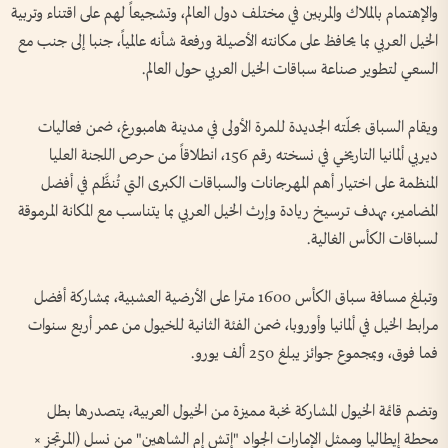
والإهتمام بالملاك والمربين في مختلف دول العالم، وتشجيعاً لهم على اقتناء وتربية
الخيل العربي بما يحافظ على مكانته الأصيلة ورفعة شأنه عالمياً، جنبا إلى جنب مع
السعي لتطوير صناعة سباقات الخيل العربي حول العالم.
ويقام السباق بحلّته الجديدة للمرة الأولى في مدينة هامبورغ، ضمن فعاليات
ديربي ألمانيا التاريخي في نسخته رقم 156، انطلاقاً من حرص اللجنة العليا
المنظمة على اختيار أهم المهرجانات والسباقات الكبرى التي تُنظَّم في أفضل
المضامير، بهدف ترسيخ ريادة وإرث الخيل العربي بما يتناسب مع المكانة المرموقة
لسباقات الكأس الغالية.
وتبلغ مسافة سباق الكأس 1600 مترا على الأرضية العشبية، بمشاركة أفضل
مرابط الخيل في ألمانيا وأوروبا، ضمن الفئة الثانية للخيول من عمر أربع سنوات
فما فوق، وبمجموع جوائز يبلغ 250 ألف يورو.
وتضم قائمة الخيول المشاركة نخبة مميزة من الخيول العربية، يتصدرها بطل
محطة إيطاليا وممثل الإمارات الجواد "إتش إم الشاهين" من نسل (المرتجز ×