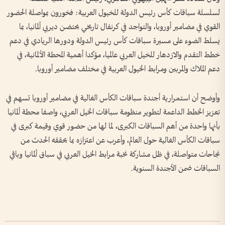
لسلسلة سباقات كأس رئيس الدولة للخيول العربية: فخورون بمواصلة الحضور
القوي في مضامير أوروبا، والتواجد في كرنفال تاريخي يحتضن ديربي ألمانيا، بما
يسلط الضوء على مسيرة سباقات كأس رئيس الدولة ودورها الريادي في دعم
خطط التقدم والازدهار للخيل العربي عالميا، مؤكدا أهمية المحطة الألمانية، في
دعم الملاك والمربين ومرابط الخيول العربية في مختلف مضامير أوروبا.
وأوضح أن استمرارية أجندة سباقات الكأس الغالية في مضامير أوروبا تسهم في
تعزيز الخطط الداعمة لتطوير منظومة سباقات الخيل العربي، واصفا محطة ألمانيا
بأنها واحدة من أهم السباقات الكبرى، لما لها من حضور قوي وقيمة كبرى في
سباقات الكأس الغالية حول العالم، وأعرب عن اعتزازه بما يحققه الحدث من
نجاحات متواصلة، في ظل مشاركة نخبة مرابط الخيل العربي في سباق ألمانيا وباقي
السباقات ضمن الأجندة السنوية.