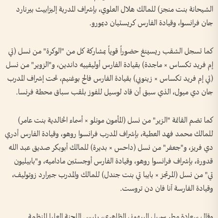
الشيحانة بنت منجز) للمالك هلال العلوي، بإشراف المدربة إليزابيث بيرنارد
جان فرانسوا، وقيادة الفارس كريستيان ديمورو.
كما تسجل الشقب ريسينغ حضوراً قوياً بمشاركة كل من "الوكرة" من نسل (تي
إم فريد تكساس × ماجدة) بقيادة الفارس أوليفييه داندين، و"الزوير" من نسل
(تي إم فريد تكساس × زينوبي) بقيادة الفارس فالح بوغنيم، تحت إشراف المدرب
جان دي ميول، الذي سبق أن قاد لوسيل للفوز بلقب سباق محطة فرنسا.
كما تضم القائمة "الزير" من نسل (المأمون مونلو × أسماء الخالدية بنت عامر)
للمالك محمد فهد العطية، بإشراف المدرب فرانسوا روهو، وقيادة الفارس أدري
دي فريز، و"جعفر" من نسل (داحس × بديرة) للمالك أبوبكر صديق عبد الله
قدورة، بإشراف فرانسوا روهو، وقيادة الفارس أوجستين ماداميه، و"بابيليون
تي" من نسل (المرتجز × بايبا تي بنت جندل) للمالك والمدرب جيرارد زوتوليف،
وقيادة الفارسة آنا فان دن تروست.
وقال سعادة مطر سهيل اليبهوني الظاهري، رئيس اللجنة العليا المنظمة