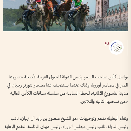
وام
تواصل كأس صاحب السمو رئيس الدولة للخيول العربية الأصيلة حضورها
المميز في مضامير أوروبا، وذلك عندما يستضيف غدا مضمار هورنر رينبان في
مدينة هامبورغ الألمانية، المحطة السابعة من سلسلة سباقات الكأس الغالية
ضمن نسختها الثانية والثلاثين.
وتقام البطولة بدعم وتوجيهات سمو الشيخ منصور بن زايد آل نهيان، نائب
رئيس الدولة، نائب رئيس مجلس الوزراء، رئيس ديوان الرئاسة، لتقديم الرعاية