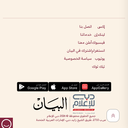
إكس
اتصل بنا
لينكدإن
خدماتنا
فيسبوك
أعلن معنا
انستغرام
اشترك في البيان
يوتيوب
سياسة الخصوصية
تيك توك
جميع الحقوق محفوظة ©
2026
دبي للإعلام
ص.ب 2710، طريق الشيخ زايد، دبي، الإمارات العربية المتحدة