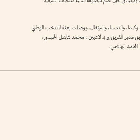
 وكينيا، في حين تضم المجموعة الثانية منتخبات أستراليا،
 وكندا، والنمسا، والبرتغال. ووصلت بعثة المنتخب الوطني
إلى جنوب أفريقيا أمس، برئاسة إسماعيل المرازيق مدير الفريق،و 4 لاعبين : محمد هاشل الحبسي،
لحامد الهاشمي.