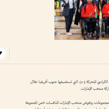
تنطلق اليوم منافسات بطولة العالم لكرة السلة على الكراسي المتحركة 3×3، التي تستضيفها جنوب أفريقيا خلال
اركة منتخب الإمارات.
وزيعها على ثلاث مجموعات، ويخوض منتخب الإمارات المنافسات ضمن المجموعة