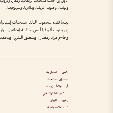
الأولى إلى جانب منتخبات بريطانيا، ومصر، وكرواتيا،
وبولندا، وجنوب أفريقيا، وماليزيا، وسولوفينيا.
بينما تضم المجموعة الثالثة منتخبات إسبانيا،
وجاسم مراد رمضان، ومنصور النقبي، ومحمد ا
إكس
اتصل بنا
لينكدإن
خدماتنا
فيسبوك
أعلن معنا
انستغرام
اشترك في
يوتيوب
البيان
تيك توك
سياسة