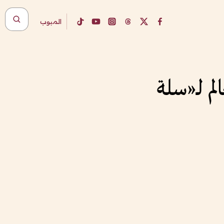
المبوب
م لـ«سلة