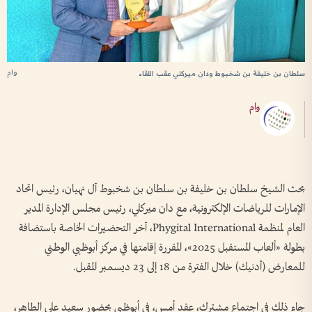
وام
سلطان بن خليفة بن شخبوط ودان ميركلي عقب اللقاء
وام
بحث الشيخ سلطان بن خليفة بن سلطان بن شخبوط آل نهيان، رئيس اتحاد
الإمارات للرياضات الإلكترونية، مع دان ميركلي، رئيس مجلس الإدارة المدير
العام لمنظمة Phygital International، آخر التحضيرات الخاصة باستضافة
بطولة «ألعاب المستقبل 2025»، المقررة إقامتها في مركز أبوظبي الوطني
للمعارض (أدنيك) خلال الفترة من 18 إلى 23 ديسمبر المقبل.
جاء ذلك في اجتماع مشترك، عقد أمس، في أبوظبي بحضور سعيد علي الطاهر،