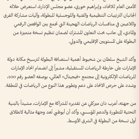
الأمين العام للاتحاد، وإبراهيم خوري، عضو مجلس الإدارة، استعرض خلاله
الجانبان الترتيبات التنظيمية والفنية واللوجستية للبطولة، وآليات مشاركة الفرق
واللاعبين في منافسات الرياضات الهجينة التي تجمع بين الواقعين الرقمي
والمادي، إلى جانب بحث التعاون المشترك لضمان تنظيم نسخة متميزة من
البطولة على المستويين الإقليمي والدولي.
وأكد الشيخ سلطان بن شخبوط أهمية استضافة البطولة لترسيخ مكانة دولة
الإمارات على خارطة الرياضات المستقبلية، مشيراً إلى انضمام اتحاد الإمارات
للرياضات الإلكترونية إلى مجتمع «فيجيتال» العالمي، بوصفه العضو رقم 100،
وشدد على حرص الاتحاد على دعم وتطوير هذا النوع من الرياضات في المنطقة.
من جهته، أعرب دان ميركلي عن تقديره للشراكة مع الإمارات، مشيداً بالبنية
التحتية المتطورة والدعم المؤسسي، وأكد أن أبوظبي تُعد وجهة مثالية لانطلاق
أول نسخة من البطولة في الشرق الأوسط.