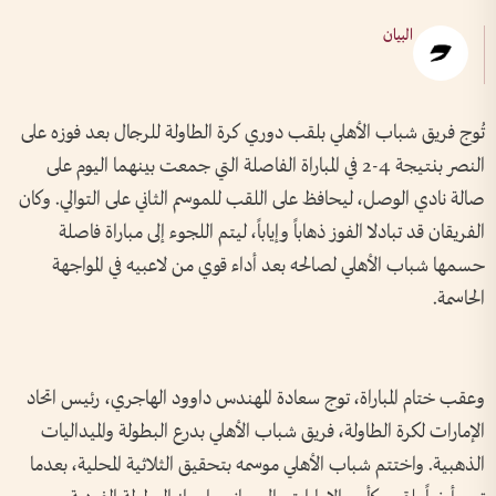
البيان
تُوج فريق شباب الأهلي بلقب دوري كرة الطاولة للرجال بعد فوزه على
النصر بنتيجة 4-2 في المباراة الفاصلة التي جمعت بينهما اليوم على
صالة نادي الوصل، ليحافظ على اللقب للموسم الثاني على التوالي. وكان
الفريقان قد تبادلا الفوز ذهاباً وإياباً، ليتم اللجوء إلى مباراة فاصلة
حسمها شباب الأهلي لصالحه بعد أداء قوي من لاعبيه في المواجهة
الحاسمة.
وعقب ختام المباراة، توج سعادة المهندس داوود الهاجري، رئيس اتحاد
الإمارات لكرة الطاولة، فريق شباب الأهلي بدرع البطولة والميداليات
الذهبية. واختتم شباب الأهلي موسمه بتحقيق الثلاثية المحلية، بعدما