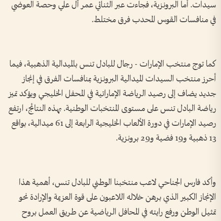
سيدات. أما البرونزية، فجاءت عبر الثنائي عمر آل علي وحصة العوضي
في منافسات القوس المحدب فرق مختلط.
كما توج منتخب الإمارات - رجال للبادل تنس بالميدالية الذهبية، فيما
أحرز منتخب السيدات الميدالية البرونزية بمنافسات الفرق في إنجاز
جديد يضاف إلى رصيد الرياضة الإماراتية في المحفل الخليجي ويؤكد تميز
رياضة البادل تنس على مستوى المنتخبات الوطنية. بهذه النتائج، ارتفع
رصيد الإمارات في دورة الألعاب الخليجية الرابعة إلى 61 ميدالية، بواقع
13 ذهبية و19 فضية و29 برونزية.
وأكد فارس الجناحي لاعب منتخبنا الوطني للبادل تنس، أهمية هذا
الإنجاز الكبير الذي برهن خلاله اللاعبون على قوة العزيمة والإرادة نحو
تمثيل الوطن ورفع رايته في المحافل الرياضية عن طريق العمل بروح