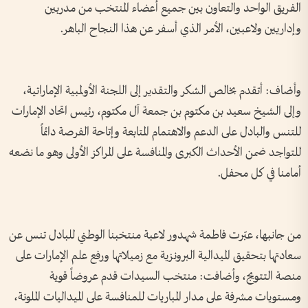
الفريق الواحد والتعاون بين جميع أعضاء المنتخب من مدربين
وإداريين ولاعبين، الأمر الذي أسفر عن هذا النجاح الباهر.
وأضاف: أتقدم بخالص الشكر والتقدير إلى اللجنة الأولمبية الإماراتية،
وإلى الشيخ سعيد بن مكتوم بن جمعة آل مكتوم، رئيس اتحاد الإمارات
للتنس والبادل على الدعم والاهتمام المتابعة وإتاحة الفرصة دائماً
للتواجد ضمن الأحداث الكبرى والمنافسة على المراكز الأولى وهو ما نضعه
أمامنا في كل محفل.
من جانبها، عبّرت فاطمة شهدور لاعبة منتخبنا الوطني للبادل تنس عن
سعادتها بتحقيق الميدالية البرونزية مع زميلاتها ورفع علم الإمارات على
منصة التتويج، وأضافت: منتخب السيدات قدم عروضاً قوية
ومستويات مشرفة على مدار المباريات للمنافسة على الميداليات الملونة،