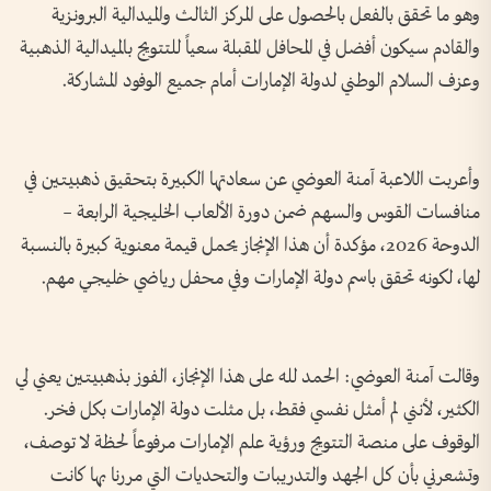
وهو ما تحقق بالفعل بالحصول على المركز الثالث والميدالية البرونزية
والقادم سيكون أفضل في المحافل المقبلة سعياً للتتويج بالميدالية الذهبية
وعزف السلام الوطني لدولة الإمارات أمام جميع الوفود المشاركة.
وأعربت اللاعبة آمنة العوضي عن سعادتها الكبيرة بتحقيق ذهبيتين في
منافسات القوس والسهم ضمن دورة الألعاب الخليجية الرابعة –
الدوحة 2026، مؤكدة أن هذا الإنجاز يحمل قيمة معنوية كبيرة بالنسبة
لها، لكونه تحقق باسم دولة الإمارات وفي محفل رياضي خليجي مهم.
وقالت آمنة العوضي: الحمد لله على هذا الإنجاز، الفوز بذهبيتين يعني لي
الكثير، لأنني لم أمثل نفسي فقط، بل مثلت دولة الإمارات بكل فخر.
الوقوف على منصة التتويج ورؤية علم الإمارات مرفوعاً لحظة لا توصف،
وتشعرني بأن كل الجهد والتدريبات والتحديات التي مررنا بها كانت