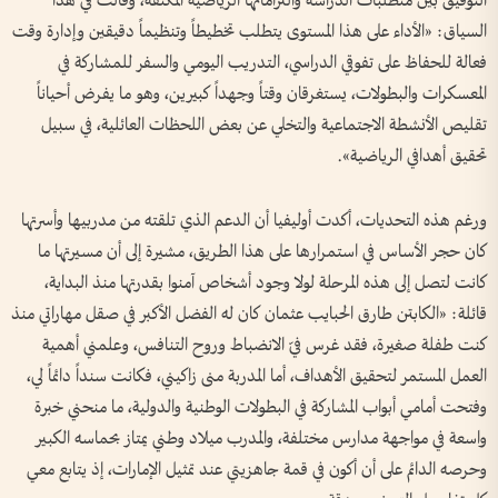
التوفيق بين متطلبات الدراسة والتزاماتها الرياضية المكثفة، وقالت في هذا
السياق: «الأداء على هذا المستوى يتطلب تخطيطاً وتنظيماً دقيقين وإدارة وقت
فعالة للحفاظ على تفوقي الدراسي، التدريب اليومي والسفر للمشاركة في
المعسكرات والبطولات، يستغرقان وقتاً وجهداً كبيرين، وهو ما يفرض أحياناً
تقليص الأنشطة الاجتماعية والتخلي عن بعض اللحظات العائلية، في سبيل
تحقيق أهدافي الرياضية».
ورغم هذه التحديات، أكدت أوليفيا أن الدعم الذي تلقته من مدربيها وأسرتها
كان حجر الأساس في استمرارها على هذا الطريق، مشيرة إلى أن مسيرتها ما
كانت لتصل إلى هذه المرحلة لولا وجود أشخاص آمنوا بقدرتها منذ البداية،
قائلة: «الكابتن طارق الحبايب عثمان كان له الفضل الأكبر في صقل مهاراتي منذ
كنت طفلة صغيرة، فقد غرس فيّ الانضباط وروح التنافس، وعلمني أهمية
العمل المستمر لتحقيق الأهداف، أما المدربة منى زاكيني، فكانت سنداً دائماً لي،
وفتحت أمامي أبواب المشاركة في البطولات الوطنية والدولية، ما منحني خبرة
واسعة في مواجهة مدارس مختلفة، والمدرب ميلاد وطني يمتاز بحماسه الكبير
وحرصه الدائم على أن أكون في قمة جاهزيتي عند تمثيل الإمارات، إذ يتابع معي