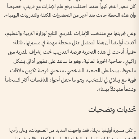
كان شعور الفخر كبيراً عندما احتفلت برفع علم الإمارات مع فريقي، خصوصاً
وأن هذه اللحظة جاءت بعد أشهر من التحضيرات المكثفة والتدريبات اليومية».
وعن تجربتها مع منتخب الإمارات المدرسي التابع لوزارة التربية والتعليم،
أكدت أوليفيا أن هذا التمثيل يمثل محطة مهمة في مسيرتها، قائلة:
«فنياً، أتاحت لي هذه التجربة فرصة التدريب تحت إشراف المدربة منى
زاكيني، صاحبة الخبرة العالية، وهو ما ساعد على تطوير أدائي بشكل
ملحوظ، بينما على الصعيد الشخصي، منحتني فرصة تكوين علاقات
قوية مع زملائي في المنتخب، وهو ما جعل أجواء المنافسات أكثر انسجاماً
ودعماً متبادلاً بيننا».
تحديات وتضحيات
لم تكن مسيرة أوليفيا سهلة، فقد واجهت العديد من الصعوبات، وعلى رأسها