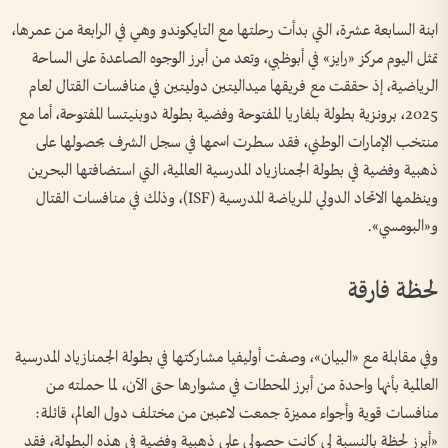
ابنة السابعة عشرة، التي بدأت رحلتها مع التايكوندو وهي في الرابعة من عمرها،
تمثل اليوم مركز «رايز» في أبوظبي، وتعد من أبرز الوجوه الصاعدة على الساحة
الرياضية، إذ حققت مع فريقها ميداليتين دوليتين في منافسات القتال لعام
2025، برونزية بطولة بلغاريا المفتوحة وفضية بطولة دوبنيتسا المفتوحة، أما مع
منتخب الإمارات الوطني، فقد سطرت اسمها في سجل الشرف بحصولها على
ذهبية وفضية في بطولة الجمنازياد المدرسية العالمية، التي استضافتها البحرين
وينظمها الاتحاد الدولي للرياضة المدرسية (ISF)، وذلك في منافسات القتال
و«البومسي».
لحظة فارقة
وفي مقابلة مع «البيان»، وصفت أوليفيا مشاركتها في بطولة الجمنازياد المدرسية
العالمية بأنها واحدة من أبرز المحطات في مشوارها حتى الآن، لما حملته من
منافسات قوية وأجواء مميزة جمعت لاعبين من مختلف دول العالم، قائلة:
«أبرز لحظة بالنسبة لي كانت حصولي على ذهبية وفضية في هذه البطولة، فقد