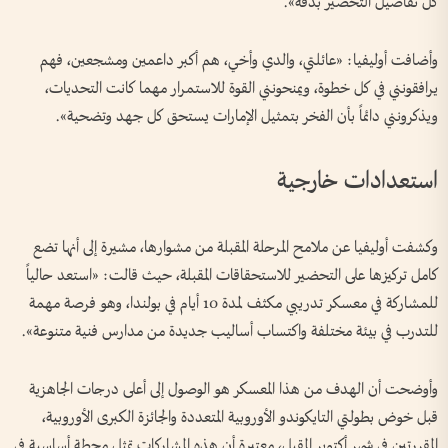
كل تفاصيل التحضير بدقة».
وأضافت أوليفيا: «عائلتي، والدي وأخي، هم أكبر داعمين ومشجعين، فهم
يرافقونني في كل خطوة، ويمنحونني القوة للاستمرار مهما كانت التحديات،
ويذكرونني دائماً بأن الفخر بتمثيل الإمارات يستحق كل جهد وتضحية».
استعدادات خارجية
وكشفت أوليفيا عن ملامح المرحلة المقبلة من مشوارها، مشيرة إلى أنها تضع
كامل تركيزها على التحضير للاستحقاقات المقبلة، حيث قالت: «استعد حالياً
للمشاركة في معسكر تدريبي مكثف لمدة 10 أيام في بولندا، وهو فرصة مهمة
للتدرب في بيئة مختلفة واكتساب أساليب جديدة من مدارس فنية متنوعة».
وأوضحت أن الهدف من هذا المعسكر هو الوصول إلى أعلى درجات الجاهزية
قبل خوض بطولتي التايكوندو الأوروبية المتعددة والجائزة الكبرى الأوروبية،
المقررتين في شهر أكتوبر المقبل، معتبرة أن هذه المشاركات تمثل محطة أساسية في