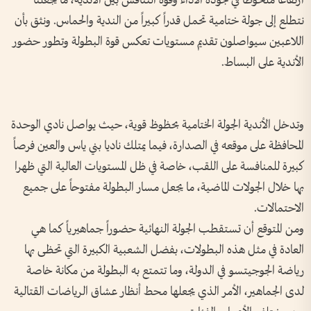
ارتفاعاً ملحوظاً في جودة الأداء وقوة التنافس بين الأندية، ما يجعلنا
نتطلع إلى جولة ختامية تحمل قدراً كبيراً من الندية والحماس. ونثق بأن
اللاعبين سيواصلون تقديم مستويات تعكس قوة البطولة وتطور حضور
الأندية على البساط.
وتدخل الأندية الجولة الختامية بحظوظ قوية، حيث يواصل نادي الوحدة
المحافظة على موقعه في الصدارة، فيما يمتلك ناديا بني ياس والعين فرصاً
كبيرة للمنافسة على اللقب، خاصة في ظل المستويات العالية التي ظهرا
بها خلال الجولات الماضية، ما يجعل مسار البطولة مفتوحاً على جميع
الاحتمالات.
ومن المتوقع أن تستقطب الجولة النهائية حضوراً جماهيرياً كما هي
العادة في مثل هذه البطولات، بفضل الشعبية الكبيرة التي تحظى بها
رياضة الجوجيتسو في الدولة، وما تتمتع به البطولة من مكانة خاصة
لدى الجماهير، الأمر الذي يجعلها محط أنظار عشاق الرياضات القتالية