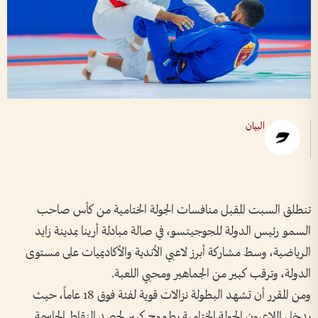
البيان
تنطلق السبت المقبل منافسات الجولة الختامية من كأس صاحب
السمو رئيس الدولة للجوجيتسو، في صالة مبادلة أرينا بمدينة زايد
الرياضية، وسط مشاركة أبرز لاعبي الأندية والأكاديميات على مستوى
الدولة، وترقب كبير من الجماهير ومحبي اللعبة.
ومن المقرر أن تشهد البطولة نزالات قوية لفئة فوق 18 عاماً، حيث
يدخل اللاعبون الجولة الختامية بطموح كبير لحصد النقاط الحاسمة