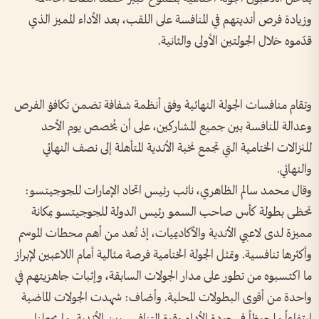
وزيادة فرص أنديتهم في المنافسة على اللقب، بعد الأداء المميز الذي
قدّموه خلال الجولتين الأولى والثانية.
وتقام منافسات الجولة النهائية وفق أنظمة شفافة تضمن تكافؤ الفرص
وعدالة المنافسة بين جميع المشاركين، على أن يُخصص يوم الأحد
للنزالات الختامية التي تجمع نخبة الأندية المتأهلة إلى نصف النهائي
والنهائي.
وقال محمد سالم الظاهري، نائب رئيس اتحاد الإمارات للجوجيتسو:
تحظى بطولة كأس صاحب السمو رئيس الدولة للجوجيتسو بمكانة
مميزة لدى لاعبي الأندية والأكاديميات، إذ تُعد من أهم محطات الموسم
وأكثرها تنافسية. وتمثل الجولة الختامية فرصة مثالية أمام اللاعبين لإبراز
ما اكتسبوه من تطور على مدار الجولات السابقة، وإثبات جاهزيتهم في
واحدة من أقوى البطولات المحلية. وأضاف: شهدت الجولات الماضية