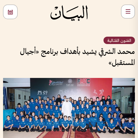
الفنون القتالية
محمد الشرقي يشيد بأهداف برنامج «أجيال
المستقبل»