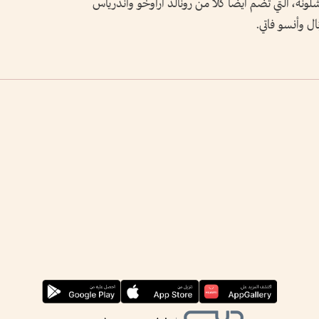
لونة، التي تضم أيضا كلا من رونالد أراوخو وأندرياس
ل وأنسو فاتي.