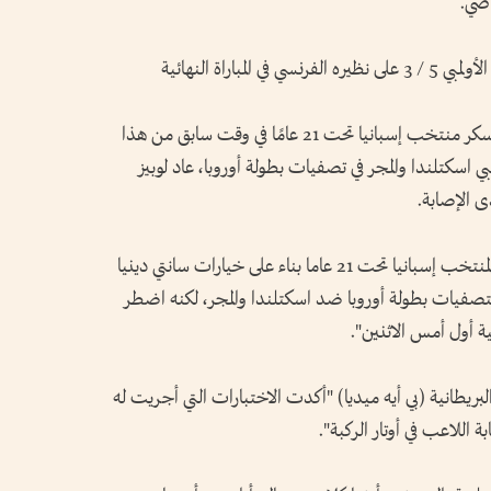
اضي.
وأحرز لوبيز هدفين خلال فوز منتخب إسبانيا الأولمبي 5 / 3 على نظيره الفرنسي في المباراة النهائية
وعقب تعرضه للإصابة أثناء التدريبات في معسكر منتخب إسبانيا تحت 21 عامًا في وقت سابق من هذا
سكتلندا والمجر في تصفيات بطولة أوروبا، عاد لوبيز
 الإصابة.
وذكر بيان لبرشلونة اليوم "انضم فيرمين لوبيز لمنتخب إسبانيا تحت 21 عاما بناء على خيارات سانتي دينيا
 بتصفيات بطولة أوروبا ضد اسكتلندا والمجر، لكنه اضطر
 أول أمس الاثنين".
البريطانية (بي أيه ميديا) "أكدت الاختبارات التي أجريت له
ة اللاعب في أوتار الركبة".