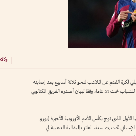
وكالا
ني لكرة القدم عن الملاعب لنحو ثلاثة أسابيع بعد إصابته
في أوتار الركبة أثناء وجوده مع منتخب إسبانيا للشباب تحت 21 عاما، وفقا لبيان أصدره الفريق الكتالوني
ب إسبانيا الأول الذي توج بكأس الأمم الأوروبية الأخيرة (يورو
2024) بألمانيا، كما تواجد مع المنتخب الأولمبي الإسباني تحت 23 سنة، الفائز بالميدالية الذهبية في