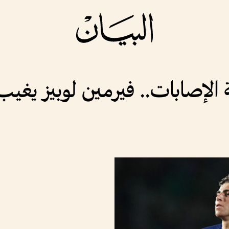
 الإصابات.. فيرمين لوبيز يغيب