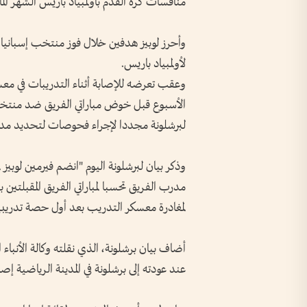
منافسات كرة القدم بأولمبياد باريس الشهر الم
لأولمبياد باريس.
الأسبوع قبل خوض مباراتي الفريق ضد منتخبي ا
لبرشلونة مجددا لإجراء فحوصات لتحديد مدى
مدرب الفريق تحسبا لمباراتي الفريق المقبلتين
لمغادرة معسكر التدريب بعد أول حصة تدريبية
أضاف بيان برشلونة، الذي نقلته وكالة الأنباء 
عند عودته إلى برشلونة في المدينة الرياضية إصاب