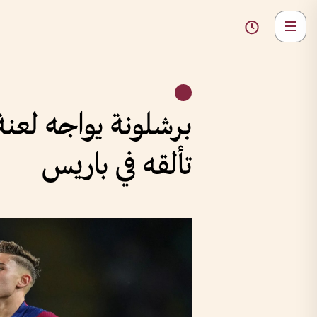
برشلونة يواجه لعنة
تألقه في باريس