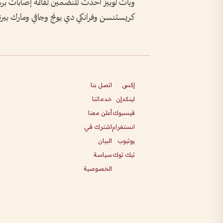
وبات لوبيز أحدث المنضمين لقائمة إصابات برش
كريستنسن وفرانكي دي يونج وجافي ومارك بيرنا
إكس
اتصل بنا
لينكدإن
خدماتنا
فيسبوك
أعلن معنا
انستغرام
اشترك في
يوتيوب
البيان
تيك توك
سياسة
الخصوصية