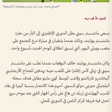
"الصراع يتجدد بين مان سيتي ويونايتد | أرشيفية"
لندن- «أ. ف. ب»
يسعى مانشستر سيتي بطل الدوري الإنجليزي إلى الثأر من جاره
مانشستر يونايتد، وذلك عندما يلتقيان في مباراة درع المجتمع على
ملعب ويمبلي اليوم، التي تسبق انطلاق الموسم الجديد بأسبوع واحد.
وكان مانشستر يونايتد خالف التوقعات عندما تغلّب على مانشستر
سيتي في نهائي كأس إنجلترا على الملعب عينه بهدفين للجناح الأرجنتيني
أليخاندرو غارناتشو ولاعب الوسط كوبي ماينو مقابل هدف سجله
البلجيكي جيريمي دوكو للسيتي. أسهم هذا الانتصار بنسبة كبيرة في بقاء
المدرب الهولندي إريك تن هاغ على رأس الجهاز الفني بعد موسم سيئ
احتل فيه فريقه المركز الثامن في الدوري المحلي.