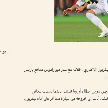
دبي -
بول الإنجليزي، خلافه مع سيرجيو راموس مدافع باريس
بق.
وتوترت علاقة صلاح مع سيرجيو راموس منذ نهائي دوري أبطال أوروبا 2018، بعدما تسبب المدافع
ف، أدت إلى خروجه من المباراة مما أثر على أداء ليفربول.