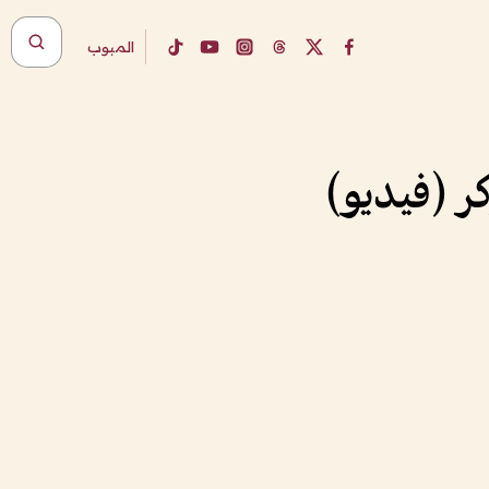
المبوب
 (فيديو)