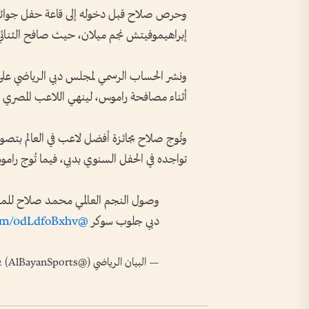
وحرص صلاح قبل دخوله إلى قاعة حفل جوائز غ
إبراهيموفيتش نجم ميلان، حيث صافح الثنائي و
ونشر الحساب الرسمي لمجلس دبي الرياضي على
أثناء مصافحة راموس، لينهي اللاعب المصري الخلاف
تواجده في الحفل السنوي بدبي، فيما تُوج راموس
وصول النجم العالمي محمد صلاح للمشا
دبي جلوب سوكر
@MoSalah
com/0dLdfoBxhv
— البيان الرياضي (@AlBayanSports)
2