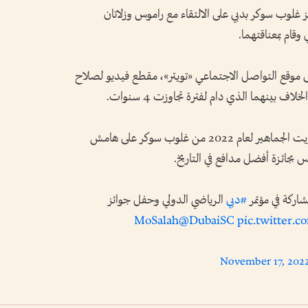
لوب سوكر بدبي على الالتقاء مع راموس وزلاتان
قام بمعناقتهما.
 موقع التواصل الاجتماعي «تويتر»، مقطع فيديو لصلاح
 بينهما الذي دام لفترة تجاوزت 4 سنوات.
وتُوج صلاح بجائزة أفضل لاعب في العالم بتصويت الجماهير لعام 2022 من غلوب سوكر على هامش
 بجائزة أفضل مدافع في التاريخ.
ركة في مؤتمر
#دبي
الرياضي الدولي وحفل جوائز
@DubaiSC
pic.twitter.
November 17, 202