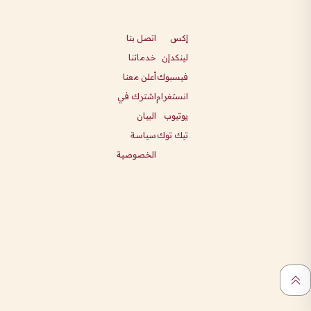
إكس
اتصل بنا
لينكدإن
خدماتنا
فيسبوك
أعلن معنا
انستغرام
اشترك في
يوتيوب
البيان
تيك توك
سياسة
الخصوصية