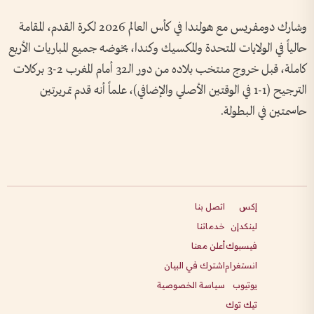
وشارك دومفريس مع هولندا في كأس العالم 2026 لكرة القدم، المقامة
حالياً في الولايات المتحدة والمكسيك وكندا، بخوضه جميع المباريات الأربع
كاملة، قبل خروج منتخب بلاده من دور الـ32 أمام المغرب 2-3 بركلات
الترجيح (1-1 في الوقتين الأصلي والإضافي)، علماً أنه قدم تمريرتين
حاسمتين في البطولة.
إكس
اتصل بنا
لينكدإن
خدماتنا
فيسبوك
أعلن معنا
انستغرام
اشترك في البيان
يوتيوب
سياسة الخصوصية
تيك توك