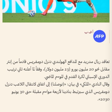
أ ف ب
تعاقد ريال مدريد مع المدافع الهولندي دنزل دومفريس قادماً من إنتر
مقابل نحو 20 مليون يورو (23 مليون دولار)، وفقاً لما أعلنه ثاني ترتيب
الدوري الإسباني لكرة القدم في الموسم الماضي.
وقال النادي «الملكي» في بيان: «(توصلنا) إلى اتفاق لانتقال اللاعب دنزل
دومفريس الذي سيرتبط بنادينا لأربعة مواسم مقبلة حتى 30 يونيو
2030».