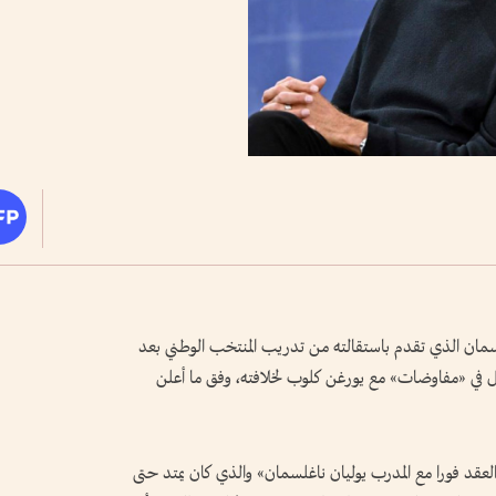
غلسمان الذي تقدم باستقالته من تدريب المنتخب الوطني بعد
 لمونديال 2026، على أن يدخل في «مفاوضات» مع يورغن كلوب لخلافته، وفق ما أعلن
العقد فورا مع المدرب يوليان ناغلسمان» والذي كان يمتد حتى