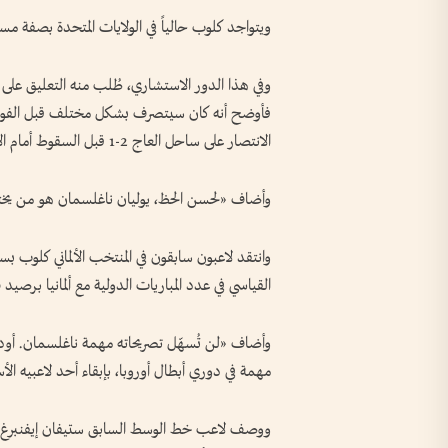
ويتواجد كلوب حالياً في الولايات المتحدة بصفة مستشار لقناة 
وفي هذا الدور الاستشاري، طُلب منه التعليق على 
الانتصار على ساحل العاج 2-1 قبل السقوط أمام الإكوادور 1-2.
وأضاف «لحسن الحظ، يوليان ناغلسمان هو من يختار 
وانتقد لاعبون سابقون في المنتخب الألماني كلوب 
القياسي في عدد المباريات الدولية مع ألمانيا برصيد 150 مباراة، إذ قال «كان ينبغي على يورغن أن يكون أكثر وعياً».
وأضاف «لن تُسهّل تصريحاته مهمة ناغلسمان. أود 
مهمة في دوري أبطال أوروبا، بإبقاء أحد لاعبيه الأ