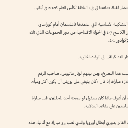
«ماغنتا تي في» الناقلة لكأس العالم 2026 في ألمانيا.
التشكيلة الأساسية التي اعتمدها ناغلسمان أمام كوراساو،
فأوضح أنه كان سيتصرف بشكل مختلف قبل الفوز الكاسح 7-1 في الجولة الافتتاحية من دور المجموعات الذي تلاه
التشكيلة... في الوقت الحالي».
بسبب هذا التصريح، ومن بينهم لوثار ماتيوس، صاحب الرقم
أن أعرف ماذا كان سيقول لو نصحه أحد المحللين، قبل مباراة
ساسيين على مقاعد البدلاء».
ووصف لاعب خط الوسط السابق ستيفان إيفنبرغ، الفائز بدوري أبطال أوروبا والذي لعب 35 مباراة مع ألمانيا، هذه