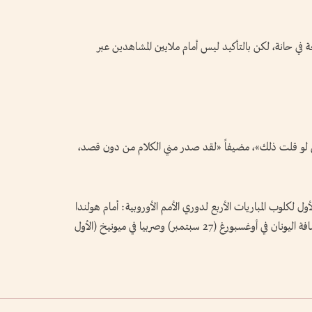
ة في حانة، لكن بالتأكيد ليس أمام ملايين المشاهدين عبر
ي لو قلت ذلك»، مضيفاً «لقد صدر مني الكلام من دون قصد،
ل لكلوب المباريات الأربع لدوري الأمم الأوروبية: أمام هولندا
(24 سبتمبر) واليونان (4 أكتوبر)، إضافة إلى استضافة اليونان في أوغسبورغ (27 سبتمبر) وصربيا في ميونيخ (الأول