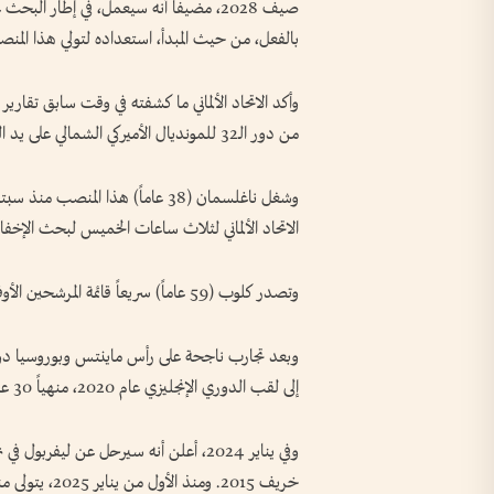
صيف 2028، مضيفاً أنه سيعمل، في إطار
بالفعل، من حيث المبدأ، استعداده لتولي هذا المن
وأكد الاتحاد الألماني ما كشفته في وقت سابق تقارير 
من دور الـ32 للمونديال الأميركي الشمالي على يد الباراغواي.
الاتحاد الألماني لثلاث ساعات الخميس لبحث الإخفا
وتصدر كلوب (59 عاماً) سريعاً قائمة المرشحين الأوفر حظاً لخلافته.
وبعد تجارب ناجحة على رأس ماينتس وبوروسيا دورت
إلى لقب الدوري الإنجليزي عام 2020، منهياً 30 عاماً من الصيام، وذلك بعد عام من تتويجه بدوري أبطال أوروبا.
وفي يناير 2024، أعلن أنه سيرحل عن ليف
خريف 2015. ومن