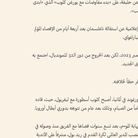
 البحث عن خليفة، على «بدء مفاوضات مع يورغن كلوب» الذي «أبدى
صب».
إعلامية عن استقالة ناغلسمان بعد أربعة أيام من الإقصاء المؤلم
وشغل ناغلسمان (38 عاماً) هذا المنصب منذ سبتمبر 2023، لكن بعد الخروج من دور الـ32 للمونديال، اجتمع به
ق الجديد.
موند في ألمانيا، أصبح كلوب أسطورة مع ليفربول، حيث قاده
ربول في نهاية الموسم، بعد تسع سنوات قضاها مع الفريق منذ وصوله في
ذ الأول من يناير 2025، يتولى منصب المدير العالمي لكرة القدم في ريد بول، مشرفاً على الأندية