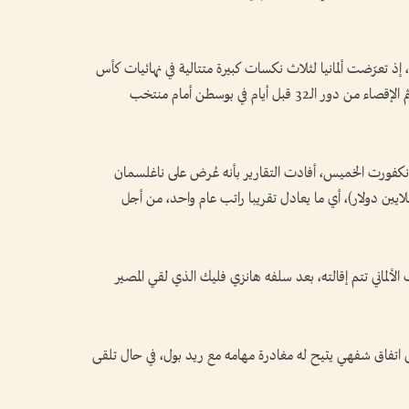
إذ تعرّضت ألمانيا لثلاث نكسات كبيرة متتالية في نهائيات كأس
العالم: خروجان من الدور الأول في 2018 و2022، ثم الإقصاء من دور الـ32 قبل أيام في بوسطن أمام منتخب
ي فرانكفورت الخميس، أفادت التقارير بأنه عُرض على ناغلسمان
ض إنهاء خدمة بقيمة سبعة ملايين يورو (8 ملايين دولار)، أي ما يعادل تقريبا راتب عام واحد، من أجل
لألماني تتم إقالته، بعد سلفه هانزي فليك الذي لقي المصير
 اتفاق شفهي يتيح له مغادرة مهامه مع ريد بول، في حال تلقى