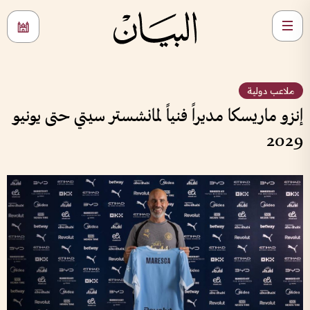
ملاعب دولية
إنزو ماريسكا مديراً فنياً لمانشستر سيتي حتى يونيو
2029