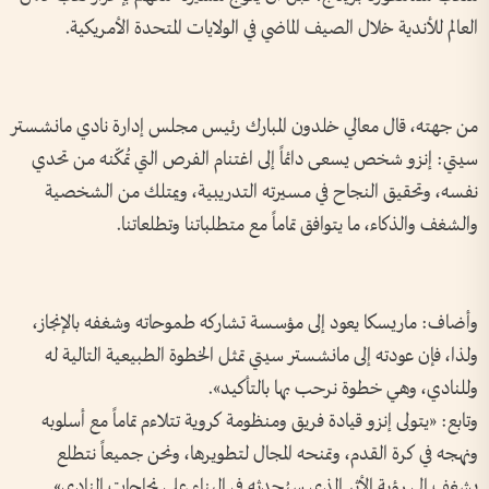
العالم للأندية خلال الصيف الماضي في الولايات المتحدة الأمريكية.
من جهته، قال معالي خلدون المبارك رئيس مجلس إدارة نادي مانشستر
سيتي: إنزو شخص يسعى دائماً إلى اغتنام الفرص التي تُمكّنه من تحدي
نفسه، وتحقيق النجاح في مسيرته التدريبية، ويمتلك من الشخصية
والشغف والذكاء، ما يتوافق تماماً مع متطلباتنا وتطلعاتنا.
وأضاف: ماريسكا يعود إلى مؤسسة تشاركه طموحاته وشغفه بالإنجاز،
ولذا، فإن عودته إلى مانشستر سيتي تمثل الخطوة الطبيعية التالية له
وللنادي، وهي خطوة نرحب بها بالتأكيد».
وتابع: «يتولى إنزو قيادة فريق ومنظومة كروية تتلاءم تماماً مع أسلوبه
ونهجه في كرة القدم، وتمنحه المجال لتطويرها، ونحن جميعاً نتطلع
بشغف إلى رؤية الأثر الذي سيُحدثه في البناء على نجاحات النادي».