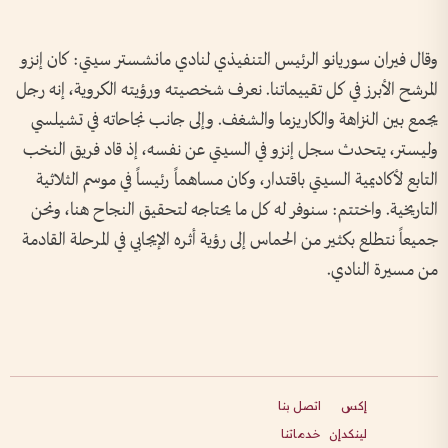
وقال فيران سوريانو الرئيس التنفيذي لنادي مانشستر سيتي: كان إنزو
المرشح الأبرز في كل تقييماتنا. نعرف شخصيته ورؤيته الكروية، إنه رجل
يجمع بين النزاهة والكاريزما والشغف. وإلى جانب نجاحاته في تشيلسي
وليستر، يتحدث سجل إنزو في السيتي عن نفسه، إذ قاد فريق النخب
التابع لأكاديمية السيتي باقتدار، وكان مساهماً رئيساً في موسم الثلاثية
التاريخية. واختتم: سنوفر له كل ما يحتاجه لتحقيق النجاح هنا، ونحن
جميعاً نتطلع بكثير من الحماس إلى رؤية أثره الإيجابي في المرحلة القادمة
من مسيرة النادي.
إكس
اتصل بنا
لينكدإن
خدماتنا