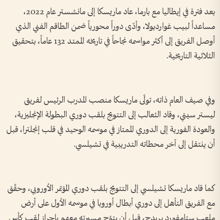
بعد فترة في إيطاليا مع بارما، عاد ماريسكا إلى مانشستر عام 2022،
مساعداً لبيب غوارديولا، وأدّى دوراً محورياً ضمن الطاقم الفني الذي
أوصل الفريق إلى أكثر مواسمه نجاحاً في تاريخه الممتد 132 عاماً، بتحقيق
الثلاثية التاريخية.
وفي صيف العام ذاته، تولّى ماريسكا منصب المدرب الرئيس لفريق
ليستر سيتي، وقاد الثعالب إلى التتويج بلقب دوري البطولة الإنجليزية،
والعودة الفورية إلى الدوري الممتاز في موسمه الوحيد في قلب إنجلترا، قبل
أن ينتقل إلى آخر محطاته التدريبية في تشيلسي.
كما قاد ماريسكا تشيلسي إلى التتويج بلقب دوري المؤتمر الأوروبي، وحقّق
مع الفريق التأهل إلى دوري أبطال أوروبا في موسمه الأول على أرض
ملعب ستامفورد بريدج، قبل أن يتوّج مسيرته معهم بإحراز لقب كأس