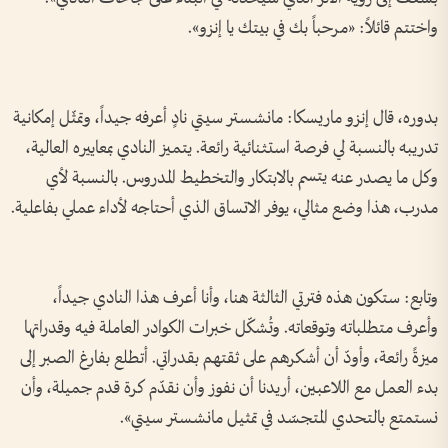
واختتم قائلاً: «مرحباً بك في بيتك يا إنزو».
بدوره، قال إنزو ماريسكا: مانشستر سيتي نادٍ أعرفه جيداً، وتمثّل إمكانية
تدريبه بالنسبة لي فرصة استثنائية رائعة. يتميز النادي بمعاييره العالية،
وكل ما يصدر عنه يتسم بالابتكار والتخطيط المدروس. بالنسبة لأي
مدرب، هذا وضع مثالي، يوفر الاتساق الذي أحتاجه لأداء عملي بفاعلية.
وتابع: ستكون هذه فترتي الثالثة هنا، وأنا أعرف هذا النادي جيداً،
وأعرف متطلباته وتوقعاته. وتُشكّل خبرات الكوادر العاملة فيه وقدراتها
ميزةً رائعة، وأودّ أن أشكرهم على ثقتهم بقدراتي. أتطلع بفارغ الصبر إلى
بدء العمل مع اللاعبين، أريدنا أن نفوز وأن نقدّم كرة قدم جميلة، وأن
نستمتع بالتحدي المتجسّد في تمثيل مانشستر سيتي».