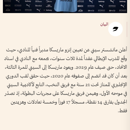
البيان
أعلن مانشستر سيتي عن تعيين إنزو ماريسكا مديراً فنياً للنادي، حيث
وقّع المدرب الإيطالي عقداً لمدة ثلاث سنوات، يجمعه مع النادي في استاد
الاتحاد، حتى صيف عام 2029. ويعود ماريسكا إلى السيتي للمرة الثالثة،
بعد أن كان قد انضم إلى صفوفه عام 2020، حيث حقق لقب الدوري
الإنجليزي الممتاز تحت 21 سنة مع فريق النخب، التابع لأكاديمية السيتي
في موسمه الأول، وهيمن فريق ماريسكا على مجريات البطولة، إذ تصدّر
الجدول بفارق 14 نقطة، مسجلاً 17 فوزاً وخمسة تعادلات وهزيمتين
فقط.