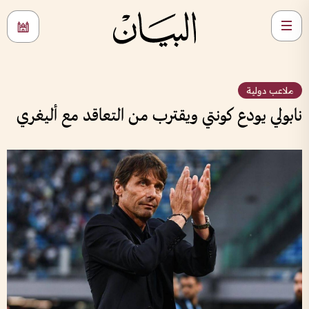
ملاعب دولية
نابولي يودع كونتي ويقترب من التعاقد مع أليغري