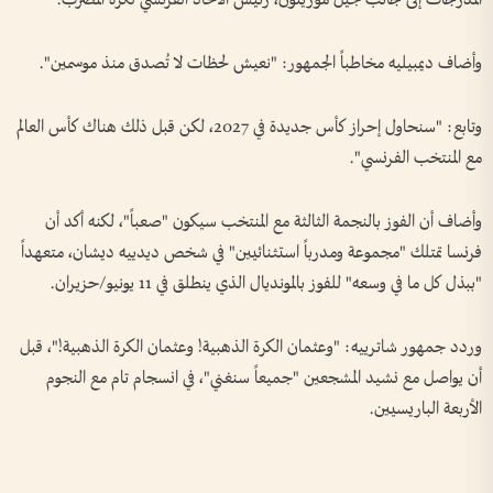
وأضاف ديمبيليه مخاطباً الجمهور: "نعيش لحظات لا تُصدق منذ موسمين".
وتابع: "سنحاول إحراز كأس جديدة في 2027، لكن قبل ذلك هناك كأس العالم
مع المنتخب الفرنسي".
وأضاف أن الفوز بالنجمة الثالثة مع المنتخب سيكون "صعباً"، لكنه أكد أن
فرنسا تمتلك "مجموعة ومدرباً استثنائيين" في شخص ديدييه ديشان، متعهداً
"ببذل كل ما في وسعه" للفوز بالمونديال الذي ينطلق في 11 يونيو/حزيران.
وردد جمهور شاترييه: "وعثمان الكرة الذهبية! وعثمان الكرة الذهبية!"، قبل
أن يواصل مع نشيد المشجعين "جميعاً سنغني"، في انسجام تام مع النجوم
الأربعة الباريسيين.