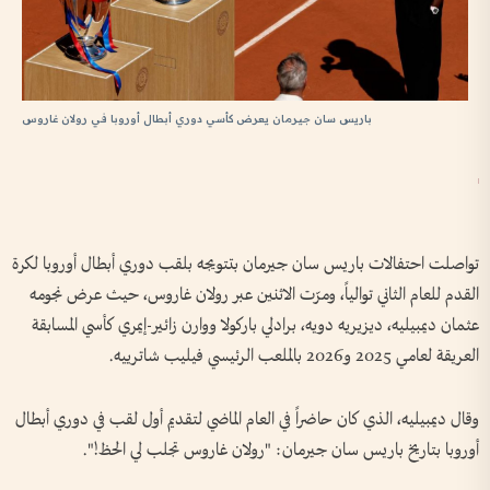
باريس سان جيرمان يعرض كأسي دوري أبطال أوروبا في رولان غاروس
تواصلت احتفالات باريس سان جيرمان بتتويجه بلقب دوري أبطال أوروبا لكرة
القدم للعام الثاني توالياً، ومرّت الاثنين عبر رولان غاروس، حيث عرض نجومه
عثمان ديمبيليه، ديزيريه دويه، برادلي باركولا ووارن زائير-إيمري كأسي المسابقة
العريقة لعامي 2025 و2026 بالملعب الرئيسي فيليب شاترييه.
وقال ديمبيليه، الذي كان حاضراً في العام الماضي لتقديم أول لقب في دوري أبطال
أوروبا بتاريخ باريس سان جيرمان: "رولان غاروس تجلب لي الحظ!".