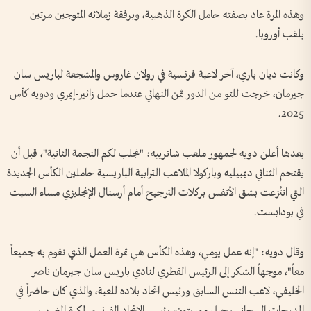
وهذه المرة عاد بصفته حامل الكرة الذهبية، وبرفقة زملائه المتوجين مرتين
بلقب أوروبا.
وكانت ديان باري، آخر لاعبة فرنسية في رولان غاروس والمشجعة لباريس سان
جيرمان، خرجت للتو من الدور ثمن النهائي عندما حمل زائير-إيمري ودويه كأس
2025.
بعدها أعلن دويه لجمهور ملعب شاترييه: "نجلب لكم النجمة الثانية"، قبل أن
يقتحم الثنائي ديمبيليه وباركولا الملاعب الترابية الباريسية حاملين الكأس الجديدة
التي انتُزعت بشق الأنفس بركلات الترجيح أمام أرسنال الإنجليزي مساء السبت
في بودابست.
وقال دويه: "إنه عمل يومي، وهذه الكأس هي ثمرة العمل الذي نقوم به جميعاً
معاً"، موجهاً الشكر إلى الرئيس القطري لنادي باريس سان جيرمان ناصر
الخليفي، لاعب التنس السابق ورئيس اتحاد بلاده للعبة، والذي كان حاضراً في
المدرجات إلى جانب جيل موريتون، رئيس الاتحاد الفرنسي لكرة المضرب.