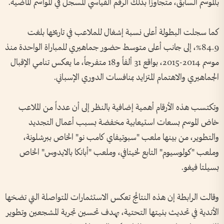
بالموسم السابق، متجاوزاً بذلك الرقم القياسي المسجل في المواسم الماضية.
كما سجلت البطولة أعلى نسبة إشغال للملاعب في تاريخها بلغت
84.9%، إلى جانب أعلى متوسط حضور جماهيري للمباراة الواحدة منذ
موسم 2014-2015، بواقع 31 ألفاً و18 متفرجاً، ما يعكس تنامي الإقبال
الجماهيري والاهتمام المتزايد بمنافسات الدوري الإسباني.
وتكتسب هذه الأرقام أهمية إضافية بالنظر إلى أن عدداً من الملاعب
خاض الموسم بسعات استيعابية مخفضة بسبب أعمال التجديد
والتطوير، من بينها ملعب "سبوتيفاي كامب نو" الخاص ببرشلونة،
وملعب "كولوسيوم" التابع لخيتافي، وملعب "أبانكا بالايدوس" الخاص
بسيلتا فيغو.
وقالت الرابطة إن هذه النتائج تعكس الاستثمارات المتواصلة التي تضخها
الأندية في تحديث بنيتها التحتية، بهدف تحسين تجربة المشجعين وتطوير