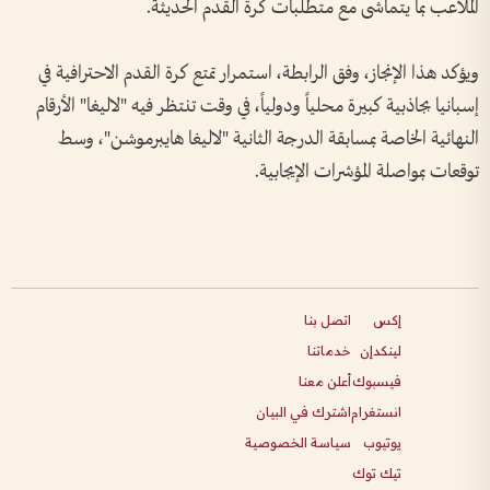
الملاعب بما يتماشى مع متطلبات كرة القدم الحديثة.
ويؤكد هذا الإنجاز، وفق الرابطة، استمرار تمتع كرة القدم الاحترافية في
إسبانيا بجاذبية كبيرة محلياً ودولياً، في وقت تنتظر فيه "لاليغا" الأرقام
النهائية الخاصة بمسابقة الدرجة الثانية "لاليغا هايبرموشن"، وسط
توقعات بمواصلة المؤشرات الإيجابية.
إكس
اتصل بنا
لينكدإن
خدماتنا
فيسبوك
أعلن معنا
انستغرام
اشترك في البيان
يوتيوب
سياسة الخصوصية
تيك توك