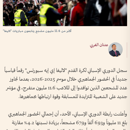
أكثر من 11.6 مليون مشجع يتابعون مباريات "لاليغا"
عدنان الغربي
سجل الدوري الإسباني لكرة القدم "لاليغا إي إيه سبورتس" رقماً قياسياً
جديداً في الحضور الجماهيري خلال موسم 2025-2026، بعدما تجاوز
عدد المشجعين الذين توافدوا إلى الملاعب 11.6 مليون متفرج، في مؤشر
جديد على الشعبية المتزايدة للمسابقة وقوة ارتباطها بجماهيرها.
وأعلنت رابطة الدوري الإسباني، الأحد، أن إجمالي الحضور الجماهيري
بلغ 11 مليوناً و693 ألفاً و679 مشجعاً، بزيادة نسبتها 4.2% مقارنة