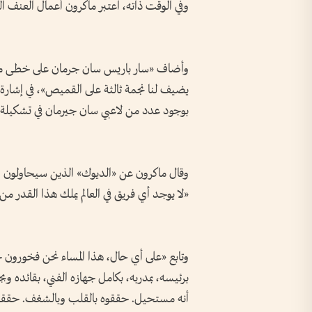
وفي الوقت ذاته، اعتبر ماكرون أعمال العنف ا
وأضاف «سار باريس سان جرمان على خطى منتخ
يضيف لنا نجمة ثالثة على القميص»، في إشارة إ
بوجود عدد من لاعبي سان جيرمان في تشكيلة 
وقال ماكرون عن «الديوك» الذين سيحاولون اعت
«لا يوجد أي فريق في العالم يملك هذا القدر من ا
وتابع «على أي حال، هذا المساء نحن فخورون 
برئيسه، بمدربه، بكامل جهازه الفني، بقائده وب
أنه مستحيل. حققوه بالقلب وبالشغف. حققوه 