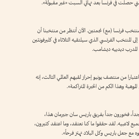
لتي حصلت في فرنسا بعد نهائي السبت «غير مقبولة».
ب فرنسا (مع) نجمتين. الآن أنتظر من منتخبنا أن
لى المنتخب الفرنسي الذي سيلتقيه الثلاثاء في كليرفونتين
المدرب ديدييه ديشامب.
بارا من منتصف يونيو إحراز لقبهم العالمي الثالث، إنه
لموهبة وهذا الكم من الخبرة المتراكمة».
جداً، فخورون جداً بفريق باريس سان جيرمان هذا،
جميع لاعبيه. لقد حققوا ما كنا نعتقد، وما اعتقد كثيرون،
مع جعل باريس وكل البلاد تهتز فرحاً».