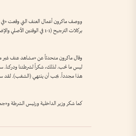
ووصف ماكرون أعمال العنف التي وقعت «في ب
بركلات الترجيح (1-1 في الوقتين الأصلي والإضافي) مساء السبت، بأنها «غير مقبولة».
وقال ماكرون متحدثاً عن «مشاهد عنف غير م
ليس ما نحب. لذلك، شكراً لشرطتنا ودركنا. سن
هذا مجدداً. يجب أن ينتهي (الشغب). لقد سئ
كما شكر وزير الداخلية ورئيس الشرطة و«جميع