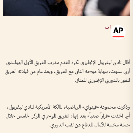
أ ب
أقال نادي ليفربول الإنجليزي لكرة القدم مدرب الفريق الأول الهولندي
أرني سلوت، بنهاية موسمه الثاني مع الفريق، وبعد عام من قيادته الفريق
للفوز بالدوري الإنجليزي الممتاز.
وذكرت مجموعة «فينواي» الرياضية، المالكة الأمريكية لنادي ليفربول،
أنها اتخذت «قراراً صعباً» بعد إنهاء الفريق الموسم في المركز الخامس خلال
حملة مخيبة للآمال للدفاع عن لقب الدوري.