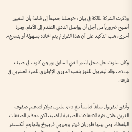
وذكرت الشركة المالكة في بيان: «توصلنا جميعاً إلى قناعة بأن التغيير
أصبح ضرورياً من أجل أن يواصل النادي التقدم إلى الأمام. ومرة
أخرى، يجب التأكيد على أن هذا القرار لم يتم اتخاذه بسهولة أو بتسرع».
وكان سلوت حل محل المدير الفني السابق يورجن كلوب في صيف
2024، وقاد ليفربول للفوز بلقب الدوري الإنجليزي للمرة العشرين في
تاريخه.
وأنفق ليفربول مبلغاً قياسياً بلغ 570 مليون دولار لتدعيم صفوف
الفريق خلال فترة الانتقالات الصيفية الماضية، لكن معظم الصفقات
الباهظة، ومن بينها فلوريان فيرتز وجيريمي فريمبونج والمهاجم ألكسندر