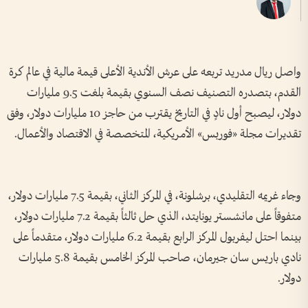
واصل ريال مدريد تربعه على عرش الأندية الأعلى قيمة مالية في عالم كرة
القدم، بتصدره التصنيف نصف السنوي بقيمة بلغت 9.5 مليارات
دولار، ليصبح أول نادٍ في التاريخ يقترب من حاجز 10 مليارات دولار، وفق
تقديرات مجلة «فوربس» الأمريكية، المتخصصة في الاقتصاد والأعمال.
وجاء غريمه التقليدي، برشلونة، في المركز الثاني، بقيمة 7.5 مليارات دولار،
متفوقاً على مانشستر يونايتد، الذي حل ثالثاً بقيمة 7.2 مليارات دولار،
بينما احتل ليفربول المركز الرابع بقيمة 6.2 مليارات دولار، متقدماً على
نادي باريس سان جيرمان، صاحب المركز الخامس بقيمة 5.8 مليارات
دولار.