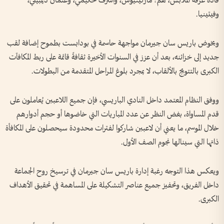
قادة غرفة الملابس، هم: ماركينيوس، وأشرف حكيمي، وعثمان ديمبيلي،
وفيتينيا.
ويخوض باريس سان جيرمان مواجهة حاسمة في بودابست بطموح إضافة لقب
جديد إلى خزائنه، بعد أن عزز في السنوات الأخيرة ثقافةً قائمة على ربط المكافآت
الكبرى بالتتويج بالألقاب، لا بمجرد بلوغ المراحل المتقدمة من البطولات.
ووفق النظام المعتمد داخل النادي الباريسي، فإن جميع اللاعبين يُعاملون على
قدم المساواة، بغض النظر عن عدد المباريات التي خاضوها أو حجم أدوارهم
خلال الموسم، ما يعني أن لاعبين شاركوا لفترات محدودة سيحصلون على المكافأة
ذاتها التي سينالها نجوم الصف الأول.
ويعكس هذا التوجه رغبة إدارة باريس سان جيرمان في ترسيخ روح الجماعة
داخل الفريق، وتحفيز جميع عناصر التشكيلة على المساهمة في تحقيق الأهداف
الكبرى.