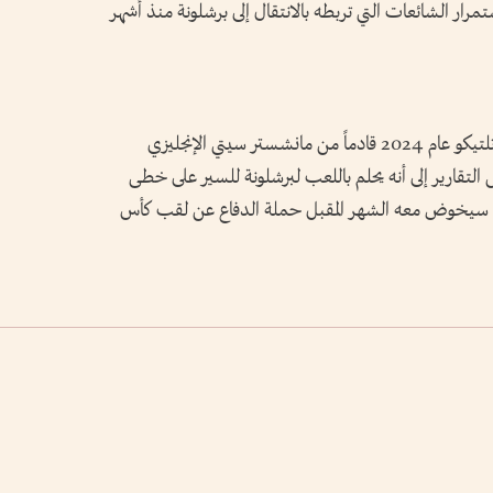
ستمرار الشائعات التي تربطه بالانتقال إلى برشلونة منذ أشهر
وكان المهاجم الأرجنتيني الدولي قد انضم إلى أتلتيكو عام 2024 قادماً من مانشستر سيتي الإنجليزي
ير بعض التقارير إلى أنه يحلم باللعب لبرشلونة للسير على خطى
ي سيخوض معه الشهر المقبل حملة الدفاع عن لقب كأس