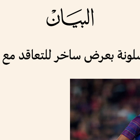
رشلونة بعرض ساخر للتعاقد مع ل