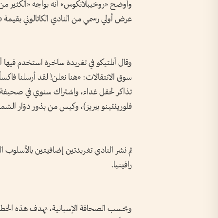
وأوضح «روخيبلانكوس» أنه يواجه «الكثير من ا
عرض أولي رسمي من النادي الكاتالوني بقيمة 100 مليون يورو للتعاقد مع بطل العالم 2022.
وقال أتلتيكو في تغريدة ساخرة استخدم فيها أس
سوق الانتقالات: «هنا نعلن! لقد أرسلنا فاكساً 
تذاكر لحفل غداء، واشتراك سنوي في صحيفة أ
فلورينتينو بيريز)، وكيس من بذور دوّار الش
ثم نشر النادي تغريدتين إضافيتين بالأسلوب 
رافينيا.
وبحسب الصحافة الإسبانية، تهدف هذه الخطوة إ