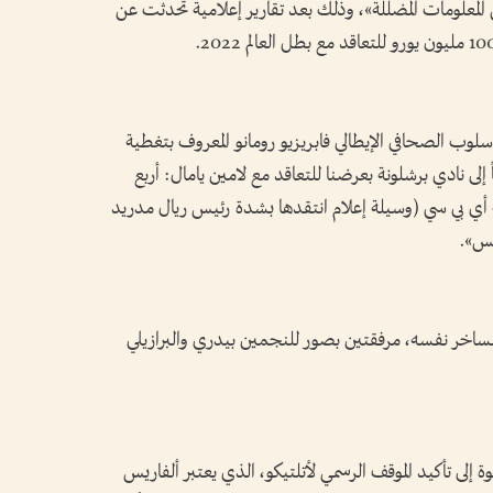
لمعلومات المضللة»، وذلك بعد تقارير إعلامية تحدثت عن
لوب الصحافي الإيطالي فابريزيو رومانو المعروف بتغطية
إلى نادي برشلونة بعرضنا للتعاقد مع لامين يامال: أربع
ي بي سي (وسيلة إعلام انتقدها بشدة رئيس ريال مدريد
مس».
الساخر نفسه، مرفقتين بصور للنجمين بيدري والبرازيلي
لى تأكيد الموقف الرسمي لأتلتيكو، الذي يعتبر ألفاريس