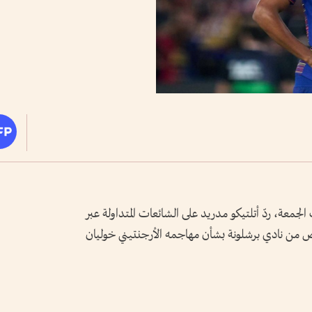
جمعة، ردّ أتلتيكو مدريد على الشائعات المتداولة عبر
عرض من نادي برشلونة بشأن مهاجمه الأرجنتيني خوليان