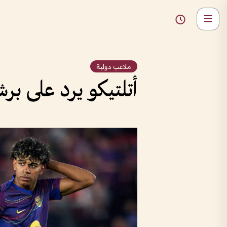
ملاعب دولية
أتلتيكو يرد على ب