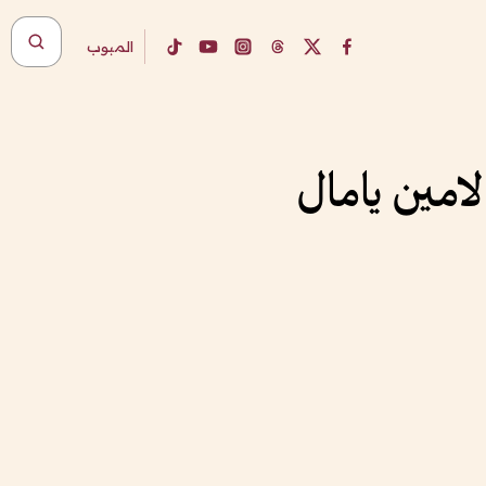
المبوب
امين يامال