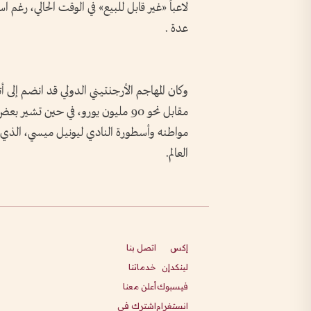
لاعباً «غير قابل للبيع» في الوقت الحالي، رغم ا
عدة .
مقابل نحو 90 مليون يورو، في حين تش
مواطنه وأسطورة النادي ليونيل ميسي، الذ
العالم.
إكس
اتصل بنا
لينكدإن
خدماتنا
فيسبوك
أعلن معنا
انستغرام
اشترك في