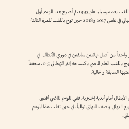
في الموسم الماضي، أصبح ثاني فريق فرنسي يحرز اللقب بعد مرسيليا عام 1993، ثم أصبح هذا الموسم أول
حامل للقب يبلغ النهائي منذ ريال مدريد الإسباني في عامي 2017 و2018 حين توج باللقب للمرة الثالثة
واحداً من أصل نهائيين سابقين في دوري الأبطال. في
2020، خسر أمام بايرن ميونيخ الألماني 0-1 ثم توج باللقب العام الماضي باكتساحه إنتر الإيطالي 5-0، محققاً
تيها السابقة والحالية.
أبطال أمام أندية إنجليزية. ففي الموسم الماضي أقصى
بع النهائي ونصف النهائي توالياً، في حين تغلب هذا الموسم
ئي.