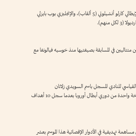
ولم يفز بأكثر من لقبين سوى أربعة مدربين: الإيطالي كارلو أنشيلوتي (5 ألقاب)، والإنجليزي بوب بايزلي
ل منهم).
 متتاليين في المسابقة بصيغتيها منذ خوسيه فيالونغا مع
لقياسي للنادي المسجل باسم السويدي زلاتان
إبراهيموفيتش لأكبر عدد من الأهداف في نسخة واحدة من دوري أبطال أوروبا بعدما سجل 10 أهداف
مساهمة تهديفية في الأدوار الإقصائية هذا الموسم بعشر