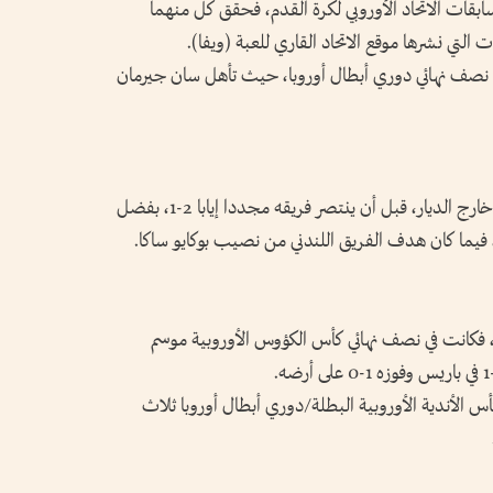
قات الاتحاد الأوروبي لكرة القدم، فحقق كل منهما
التي نشرها موقع الاتحاد القاري للعبة (ويفا).
ي في نصف نهائي دوري أبطال أوروبا، حيث تأهل سان جيرمان
وسجل عثمان ديمبيليه هدف الفوز 1-0 ذهابا خارج الديار، قبل أن ينتصر فريقه مجددا إيابا 2-1، بفضل
 فيما كان هدف الفريق اللندني من نصيب بوكايو ساكا.
ما، فكانت في نصف نهائي كأس الكؤوس الأوروبية موسم
أس الأندية الأوروبية البطلة/دوري أبطال أوروبا ثلاث