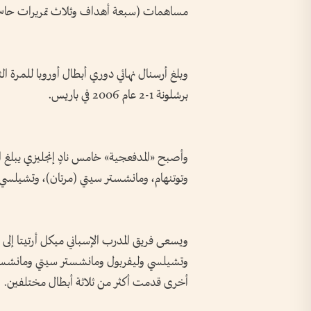
مساهمات (سبعة أهداف وثلاث تمريرات حاسم
برشلونة 1-2 عام 2006 في باريس.
وأصبح «المدفعجية» خامس نادٍ إنجليزي يبلغ الن
وتوتنهام، ومانشستر سيتي (مرتان)، وتشيلسي.
ويسعى فريق المدرب الإسباني ميكل أرتيتا إلى 
وتشيلسي وليفربول ومانشستر سيتي ومانشستر ي
أخرى قدمت أكثر من ثلاثة أبطال مختلفين.