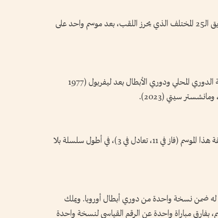
وقد يصبح بطل الدوري الإنجليزي الممتاز الفريق الـ25 المختلف الذي يحرز اللقب، بعد موسم واحد على
وقد يصبح أرسنال رابع نادٍ إنجليزي يحقق ثنائية الدوري المحلي ودوري الأبطال بعد ليفربول (1977
وأرسنال الفريق الوحيد الذي لم يُهزم في المسابقة هذا الموسم (فاز في 11، تعادل في 3)، في أطول سلسلة بلا
ول فريق لا يخسر في أول 14 مباراة له ضمن نسخة واحدة من دوري أبطال أوروبا. ويملك
، بفارق مباراة واحدة عن الرقم القياسي لنسخة واحدة