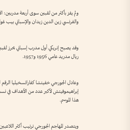
والفرنسي زين الدين زيدان والإسباني بيب غوارديولا (3 لك
وقد يصبح إنريكي أول مدرب إسباني يحرز لقبين
ريال مدريد عامي 1956 و1957.
وعادل الجورجي خفيتشا كفاراتسخيليا الرقم ا
هذا الموسم.
ويتصدر المهاجم الجورجي ترتيب أكثر اللاعبين 