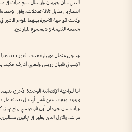
التقى سان جيرمان وأرسنال سبع مرات في مساب
انتصارين مقابل ثلاثة تعادلات، وفق الإحصاءات 
وكانت المواجهة الأخيرة بينهما الموسم الماض
بحسمه النتيجة 3-1 بمجموع المباراتين.
الإسباني فابيان رويس والمغربي أشرف حكيمي،
أما المواجهة الإقصائية الوحيدة الأخرى بينه
1993-1994، حين تأهل أرسنال بعد تعادل 1-1 في باريس وفوزه 1-0 على أرضه.
وبات سان جيرمان أول نادٍ فرنسي يبلغ نهائي ك
مرات، والأول الذي يظهر في نهائيين متتاليين.