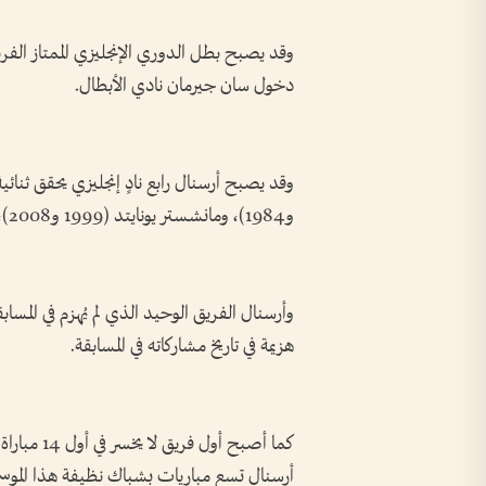
دخول سان جيرمان نادي الأبطال.
و1984)، ومانشستر يونايتد (1999 و2008)، ومانشستر سيتي (2023).
هزيمة في تاريخ مشاركاته في المسابقة.
كما أصبح أ
أرسنال تسع مباريات بشباك نظيفة هذا الموسم