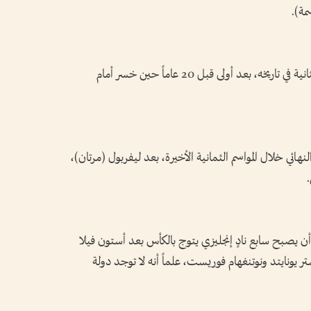
ة).
وبلغ أرسنال نهائي دوري أبطال أوروبا للمرة الثانية في تاريخه، بعد أولى قبل 20 عاماً حين خسر أمام
هائي خلال المواسم الثمانية الأخيرة، بعد ليفربول (مرتان)،
أن يصبح سابع نادٍ إنجليزي يتوج بالكأس بعد أستون فيلا
ونايتد ونوتنغهام فوريست، علماً أنه لا توجد دولة