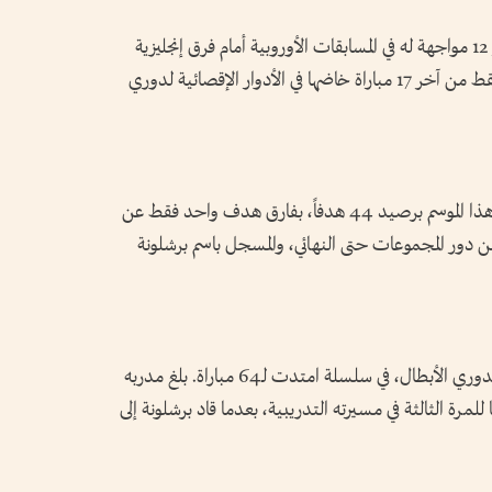
وخسر بطل فرنسا مباراة واحدة فقط من آخر 12 مواجهة له في المسابقات الأوروبية أمام فرق إنجليزية
(فاز في 9 وتعادل مرتين). كما خسر مباراتين فقط من آخر 17 مباراة خاضها في الأدوار الإقصائية لدوري
يتصدر ترتيب الفرق الأكثر تهديفاً في المسابقة هذا الموسم برصيد 44 هدفاً، بفارق هدف واحد فقط عن
 دور المجموعات حتى النهائي، والمسجل باسم برشلونة
لم يسبق له التعادل سلباً في الأدوار الإقصائية لدوري الأبطال، في سلسلة امتدت لـ64 مباراة. بلغ مدربه
للمرة الثالثة في مسيرته التدريبية، بعدما قاد برشلونة إلى