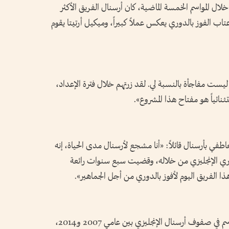
لال المواسم الخمسة الماضية، كان أرسنال الفريق الأكثر
عتاب الفوز بالدوري يعكس عملاً كبيراً، وميكيل أرتيتا يقوم
 ليست مفاجأة بالنسبة لي. لقد زرتهم خلال فترة الإعداد،
نائياً هو مفتاح هذا المشروع».
عاطفي بأرسنال قائلاً: «أنا مشجع لأرسنال مدى الحياة، إنه
لدوري الإنجليزي من خلاله، وقضيت سبع سنوات رائعة
 هذا الفريق اليوم لأفوز بالدوري من أجل الجماهير».
أمضى المدافع الفرنسي باكاري سانيا سبعة مواسم في صفوف أرسنال الإنجليزي بين عامي 2007 و2014،