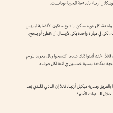
شكاش أرينا» بالعاصمة المجرية بودابست.
راة واحدة، كل شيء ممكن. بالطبع ستكون الأفضلية لباريس
، لكن في مباراة واحدة يمكن لأرسنال أن يخطئ أو ينجح.
 قائلاً: «لقد أثبتوا ذلك عندما اكتسحوا ريال مدريد الموسم
واجهة متكافئة بنسبة خمسين في المئة لكل طرف».
بالفريق ومدربه ميكيل أرتيتا، قائلاً إن النادي اللندني يُعد
از خلال السنوات الأخيرة.