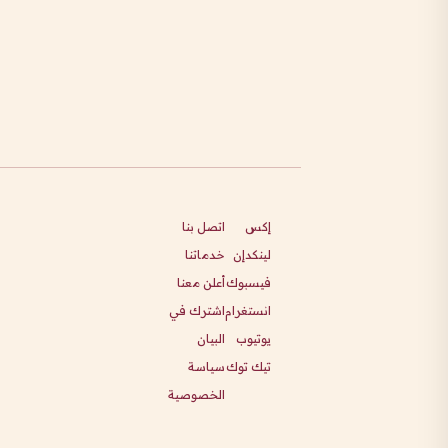
إكس
اتصل بنا
لينكدإن
خدماتنا
فيسبوك
أعلن معنا
انستغرام
اشترك في
يوتيوب
البيان
تيك توك
سياسة
الخصوصية