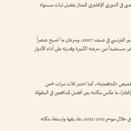
منى في الدوري الإنجليزي الممتاز بفضل ثبات مستواه
وانضم سانيا إلى النادي اللندني قادماً من أوكسير الفرنسي في صيف 2007، وسرعان ما أصبح عنصراً
ر، مستفيداً من سرعته الكبيرة وقدرته على أداء الأدوار
الفرنسي أكثر من 280 مباراة بقميص «المدفعجية»، كما اختير ثلاث مرات ضمن
 إنجلترا، ما عكس مكانته بين أفضل المدافعين في البطولة.
ورغم تعرضه لإصابتين خطِرتين بكسر في الساق خلال موسم 2011-2012، عاد بقوة واستعاد مكانه