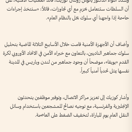
وشدد اللواء الدكتور يانوش زولتان كوزيك، قائد العمليات الأمنية، على
أن السلطات ستتعامل بحزم مع أي تجاوزات، قائلاً: «سنتخذ إجراءات
حاسمة إذا واجهنا أي سلوك يخل بالنظام العام».
وأضاف أن الأجهزة الأمنية قامت خلال الأسابيع الثلاثة الماضية بتحليل
سلوك جماهير الناديين، بالتعاون مع خبراء الأمن في الاتحاد الأوروبي لكرة
القدم «يويفا»، موضحاً أن وجود جماهير من لندن وباريس في المدينة
نفسها يمثل تحدياً أمنياً كبيراً.
وأشار كوزيك إلى تعزيز مراكز الاتصال، وتوفير موظفين يتحدثون
الإنجليزية والفرنسية، مع توجيه نصائح للمشجعين باستخدام وسائل
النقل العام يوم المباراة، لتخفيف الضغط على العاصمة.