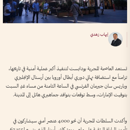
إيهاب زهدي
تستعد العاصمة المجرية بودابست لتنفيذ أكبر عملية أمنية في تاريخها،
تزامناً مع استضافة نهائي دوري أبطال أوروبا بين أرسنال الإنجليزي
وباريس سان جيرمان الفرنسي في الساعة الثامنة من مساء غدٍ السبت
بتوقيت الإمارات، وسط توقعات بتوافد جماهيري هائل إلى المدينة.
وأكدت السلطات المجرية أن نحو 4000 عنصر أمني سيشاركون في
تأمين المباراة المرتقبة على ملعب بوشكاش أرينا، الذي يتسع لـ67,155