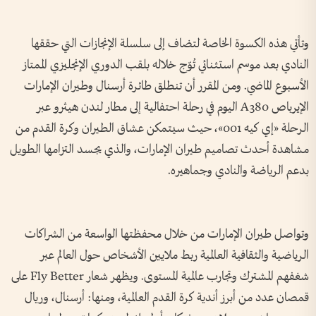
وتأتي هذه الكسوة الخاصة لتضاف إلى سلسلة الإنجازات التي حققها
النادي بعد موسم استثنائي تُوّج خلاله بلقب الدوري الإنجليزي الممتاز
الأسبوع الماضي. ومن المقرر أن تنطلق طائرة أرسنال وطيران الإمارات
الإيرباص A380 اليوم في رحلة احتفالية إلى مطار لندن هيثرو عبر
الرحلة «إي كيه 001»، حيث سيتمكن عشاق الطيران وكرة القدم من
مشاهدة أحدث تصاميم طيران الإمارات، والذي يجسد التزامها الطويل
بدعم الرياضة والنادي وجماهيره.
وتواصل طيران الإمارات من خلال محفظتها الواسعة من الشراكات
الرياضية والثقافية العالمية ربط ملايين الأشخاص حول العالم عبر
شغفهم المشترك وتجارب عالمية المستوى. ويظهر شعار Fly Better على
قمصان عدد من أبرز أندية كرة القدم العالمية، ومنها: أرسنال، وريال