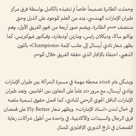
وحملت الطائرة تصميماً خاصاً تم تنفيذه بالكامل بواسطة فرق مركز
طيران الإمارات الهندسي، يمتد من العلم الموجود على الذيل وحتى
منتصف جسم الطائرة، ويضم صور أربعة من نجوم الفريق الأول، وهم
بوكايو ساكا، وديكلان رايس، ومارتن أوديغارد، وفيكتور غيوكيريس. كما
يظهر شعار نادي أرسنال إلى جانب كلمة «Champions» باللون
الذهبي، احتفاءً بالإنجاز الذي حققه الفريق خلال الموسم.
ويشكّل عام 2026 محطة مهمة في مسيرة الشراكة بين طيران الإمارات
ونادي أرسنال، مع مرور 20 عاماً على التعاون بين الجانبين. وتعد طيران
الإمارات الناقل الجوي الرسمي للنادي، كما تحمل حقوق تسمية ملعبه
في شمال لندن «استاد الإمارات». ويظهر شعار Fly Better على قمصان
فرق الرجال والسيدات والأكاديمية، في واحدة من أطول شراكات رعاية
القمصان في تاريخ الدوري الإنجليزي الممتاز.