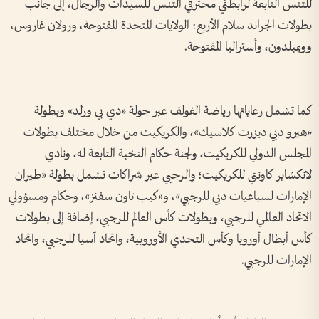
للتنس التابعة لرابطتَي محترفي التنس للسيدات والرجال، إلى جانب
بطولات الجراند سلام الأربع: الولايات المتحدة المفتوحة، ورولان غاروس،
وويمبلدون، وأستراليا المفتوحة.
كما تشمل رعاياتها رياضة الغولف عبر جولة «دي بي ورلد» وبطولة
«هيرو دبي ديزرت كلاسيك»، والكريكيت من خلال مختلف بطولات
المجلس الدولي للكريكيت، ولجنة حكام النخبة التابعة له، ونادي
لانكشاير كاونتي للكريكيت؛ والرجبي عبر شراكات تشمل بطولة «طيران
الإمارات لسباعيات دبي للرجبي»، و«كيب تاون سفنز»، وحكام ومسؤولي
الاتحاد العالمي للرجبي، وبطولات كأس العالم للرجبي، إضافة إلى بطولات
كأس أبطال أوروبا وكأس التحدي الأوروبية، واتحاد آسيا للرجبي، واتحاد
الإمارات للرجبي.