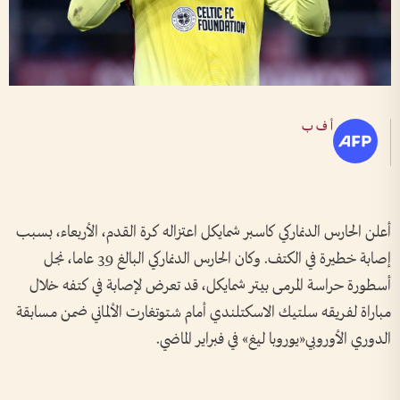
أ ف ب
أعلن الحارس الدنماركي كاسبر شمايكل اعتزاله كرة القدم، الأربعاء، بسبب
إصابة خطيرة في الكتف. وكان الحارس الدنماركي البالغ 39 عاما، نجل
أسطورة حراسة المرمى بيتر شمايكل، قد تعرض لإصابة في كتفه خلال
مباراة لفريقه سلتيك الاسكتلندي أمام شتوتغارت الألماني ضمن مسابقة
الدوري الأوروبي«يوروبا ليغ» في فبراير الماضي.