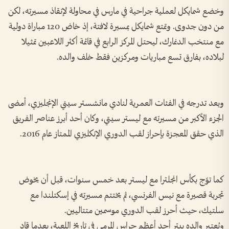
وخضع شمايكل لعملية جراحية في مارس في محاولة لإنقاذ مسيرته، لكن
من دون جدوى. وتمتع شمايكل بمسيرة لافتة، إذ خاض 120 مباراة دولية
مع منتخب الدنمارك، ليحتل المركز الرابع في قائمة أكثر اللاعبين تمثيلا
لبلاده، بفارق تسع مباريات ومركزين فقط خلف والده.
وبعد تدرجه في الفئات العمرية لنادي مانشستر سيتي الإنجليزي، أمضى
الجزء الأكبر من مسيرته مع ليستر سيتي، وكان أحد أبرز عناصر الفريق
الذي حقق المعجزة بإحراز لقب الدوري الإنكليزي الممتاز عام 2016.
كما توّج بكأس انجلترا مع ليستر بعد خمس سنوات، قبل أن يخوض
تجربة قصيرة مع نيس الفرنسي، ثم يختتم مسيرته في إسكتلندا مع
سلتيك، حيث أحرز لقب الدوري موسمين متتاليين.
ويُعتبر والده بيتر أحد أعظم حراس المرمى في تاريخ اللعبة، بعدما قاد