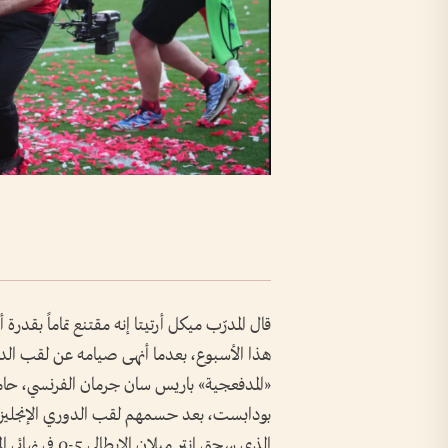
قال المدرّب ميكل أرتيتا إنه مقتنع تماماً بقدرة أ
«المدفعجية» باريس سان جرمان الفرنسي، حامل 
الذي سحق إنتر م