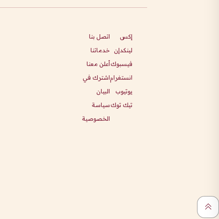
إكس
اتصل بنا
لينكدإن
خدماتنا
فيسبوك
أعلن معنا
انستغرام
اشترك في
يوتيوب
البيان
تيك توك
سياسة
الخصوصية