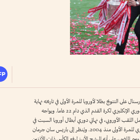
رسنال على التتويج بطلا لأوروبا للمرة الأولى في تاريخه نهاية
هذا الأسبوع، بعدما أنهى صيامه عن لقب الدوري الإنكليزي لكرة القدم الذي دام 22 عاما. ويواجه
اللقب الأوروبي، في نهائي دوري أبطال أوروبا السبت في
بودابست، بعد حسمهم لقب الدوري الإنجليزي للمرة الأولى منذ 2004. ويُنظر إلى باريس سان جرمان
يلان الإيطالي 5-0 في نهائي الموسم الماضي، على أنه المرشح الأبرز لرفع الكأس ذات الأذنين