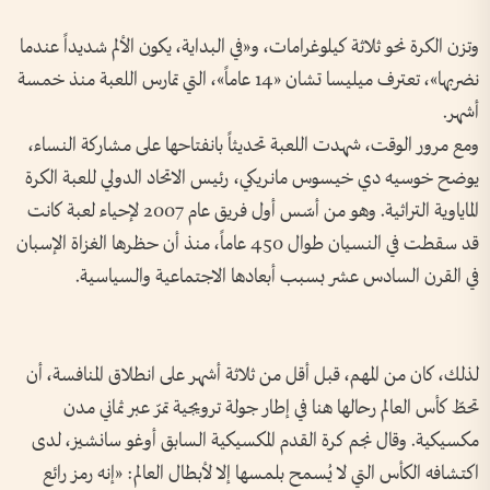
وتزن الكرة نحو ثلاثة كيلوغرامات، و«في البداية، يكون الألم شديداً عندما
نضربها»، تعترف ميليسا تشان «14 عاماً»، التي تمارس اللعبة منذ خمسة
أشهر.
ومع مرور الوقت، شهدت اللعبة تحديثاً بانفتاحها على مشاركة النساء،
يوضح خوسيه دي خيسوس مانريكي، رئيس الاتحاد الدولي للعبة الكرة
الماياوية التراثية. وهو من أسّس أول فريق عام 2007 لإحياء لعبة كانت
قد سقطت في النسيان طوال 450 عاماً، منذ أن حظرها الغزاة الإسبان
في القرن السادس عشر بسبب أبعادها الاجتماعية والسياسية.
لذلك، كان من المهم، قبل أقل من ثلاثة أشهر على انطلاق المنافسة، أن
تحطّ كأس العالم رحالها هنا في إطار جولة ترويجية تمرّ عبر ثماني مدن
مكسيكية. وقال نجم كرة القدم المكسيكية السابق أوغو سانشيز، لدى
اكتشافه الكأس التي لا يُسمح بلمسها إلا لأبطال العالم: «إنه رمز رائع