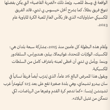
الواقعة في وسط الملعب. ويُعدّ ذلك «الضربة القاضية» التي يمكن بفضلها
تتويج فريق بطلاً، كما يشرح أنخل خيسوس بي تشي، قائد الفريق
المكسيكي «ماياواياك» الذي فاز بكأس العالم للعبة الكرة الماياوية عام
2023.
وتُقام هذه البطولة كل عامين منذ 2015، بمشاركة سبعة بلدان هي:
المكسيك، الولايات المتحدة، غواتيمالا، بيليز، هندوراس، السلفادور
وبنما. ويأمل بي تشي أن تحظى لعبته باعتراف كامل من السلطات
المكسيكية.
ويقول هذا الممرض البالغ 26 عاماً، الذي يُدرّب أيضاً فريقاً نسائياً في
سان بيدرو تشيماي، وهي بلدة صغيرة تقع على بعد 125 كيلومتراً غرب
تشيتشن إيتسا: «كما تدعم كرة القدم وغيرها من الرياضات، لكي
نتمكّن من تمثيل البلاد».