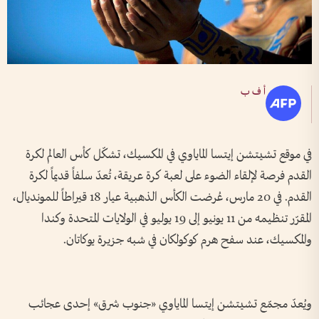
أ ف ب
في موقع تشيتشن إيتسا الماياوي في المكسيك، تشكّل كأس العالم لكرة
القدم فرصة لإلقاء الضوء على لعبة كرة عريقة، تُعدّ سلفاً قديماً لكرة
القدم. في 20 مارس، عُرضت الكأس الذهبية عيار 18 قيراطاً للمونديال،
المقرّر تنظيمه من 11 يونيو إلى 19 يوليو في الولايات المتحدة وكندا
والمكسيك، عند سفح هرم كوكولكان في شبه جزيرة يوكاتان.
ويُعدّ مجمّع تشيتشن إيتسا الماياوي «جنوب شرق» إحدى عجائب