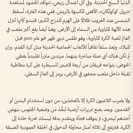
الدنيا السبع الحديثة. وفي كل اعتدال ربيعي، تتوافد الحشود لمشاهدة
«نزول كوكولكان»، الأفعى المكسوّة بالريش. ففي هذه الفترة، تُسقط
الشمس عند الغروب ظلالاً على الهرم المدرّج الكبير، فتبدو كأنها تُنزل
هذه الآلهة الماياوية من السماء إلى الأرض. وهنا أيضاً يقع أكبر ملعب في
العالم للعبة الكرة الماياوية، وهو طقس ديني ظهر نحو عام 900 قبل
الميلاد، ويُعدّ سلفاً ثقافياً للألعاب الجماعية الحديثة مثل كرة القدم، وإن
لم تكن هناك أي صلة مباشرة بينهما. مرتدين مئزراً تقليدياً يغطي
الحوض، يتواجه فريقان من أربعة لاعبين للسيطرة على كرة مطاطية
ثقيلة داخل ملعب محفور في الأرض، يرمز إلى العالم السفلي.
ولا يضرب اللاعبون الكرة إلا بالفخذين، من دون استخدام اليدين أو
القدمين. وبعد بضع تمريرات أرضية تُنفَّذ من وضعية الجلوس، ينهض
أحدهم ليجري، ثم يتوقف فجأة ويتقدم بدقة ليسدّد ضربة حادة إلى
الكرة، فترتفع إلى ثلاثة أمتار محاولة الدخول في الحلقة العمودية الضيقة