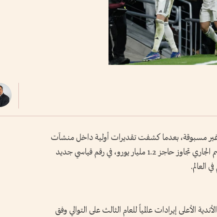
ة غير مسبوقة، بعدما كشفت تقديرات أولية داخل منشآت
فالديبيباس أن إجمالي إيرادات النادي في الموسم الجاري تجاوز حاجز 1.2 مليار يورو، في رقم قياسي جديد
ي العالم.
دية الأعلى إيرادات عالمياً للعام الثالث على التوالي وفق