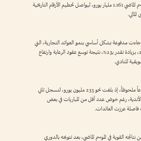
تصنيف شركة «ديلويت»، بعدما سجل في الموسم الماضي 1.161 مليار يورو، ليواصل تحطيم الأرقام التاريخية
لمالي.
ة جاءت مدفوعة بشكل أساسي بنمو العوائد التجارية، التي
بلغت 594 مليون يورو في موسم 2024-2025، بزيادة تقدر بـ23%، نتيجة توسع عقود الرعاية وارتفاع
ويقية للنادي.
كما شهدت إيرادات المباريات والبطولات ارتفاعاً ملحوظاً، إذ بلغت نحو 233 مليون يورو، لتسجل ثاني
الأندية، رغم خوض عدد أقل من المباريات في بعض
 فاصلة عززت العائدات.
ائجه القوية في الموسم الماضي، بعد تتويجه بالدوري