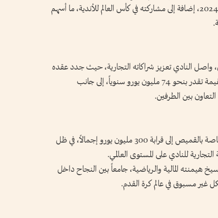
الإسباني ودوري أبطال أوروبا في موسم 2023-2024، إضافة إلى مشاركته في كأس العالم للأندية، ما أسهم
.
دى، واصل النادي تعزيز شراكاته التجارية، حيث جدد عقده
مع طيران الإمارات حتى موسم 2030-2031 بقيمة تقدر بنحو 74 مليون يورو سنوياً، إلى جانب
تعاون بين الطرفين.
ويستهدف ريال مدريد رفع قيمة الرعايات الخاصة بالقميص إلى قرابة 300 مليون يورو إجمالاً، في ظل
تجارية للنادي على المستوى العالمي.
سيخ هيمنته المالية والرياضية، جامعاً بين النجاح داخل
شكل غير مسبوق في عالم كرة القدم.