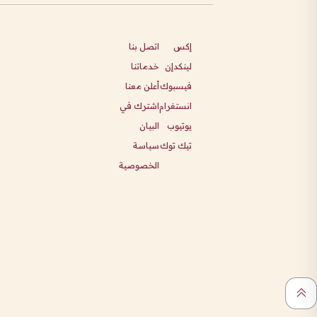
إكس
اتصل بنا
لينكدإن
خدماتنا
فيسبوك
أعلن معنا
انستغرام
اشترك في
يوتيوب
البيان
تيك توك
سياسة
الخصوصية