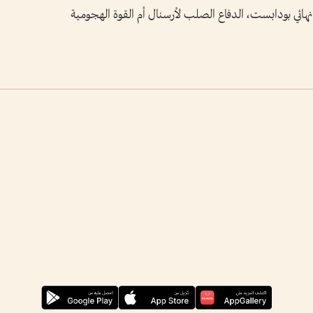
ائي بودابست، الدفاع الصلب لأرسنال أم القوة الهجومية