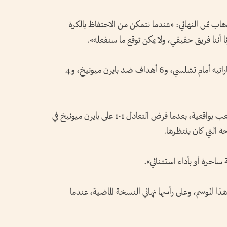
اب ثمن النهائي: «عندما نتمكن من الاحتفاظ بالكرة
 أننا فريق حقيقي، ولا يمكن توقع ما سنفعله».
وسجل سان جيرمان 8 أهداف في مجموع مباراتيه أمام تشلسي، و6 أهداف ضد بايرن ميونيخ، و4
لكن الفريق الفرنسي أثبت أيضًا قدرته على اللعب بواقعية، بعدما فرض التعادل 1-1 على بايرن ميونيخ في
حة التي كان ينتظرها.
قة ساحرة أو بأداء استثنائي».
ا الموسم، وعلى رأسها نهائي النسخة الماضية، عندما