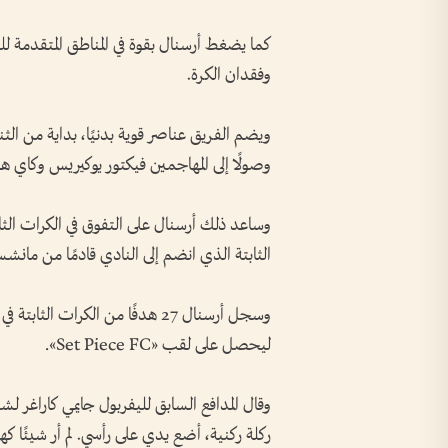
كما يضغط أرسنال بقوة في المناطق المتقدمة ل
وفقدان الكرة.
ويضم الفريق عناصر قوية بدنيًا، بداية من الثنا
وصولًا إلى المهاجمين فيكتور يوكيريس وكاي هاف
وساعد ذلك أرسنال على التفوق في الكرات الث
الثابتة الذي انضم إلى النادي قادمًا من مانشستر 
ليحصل على لقب «Set Piece FC».
وقال المدافع السابق لليفربول جايمي كاراغر
ركلة ركنية، أضع يدي على رأسي. لم أر شيئًا كه