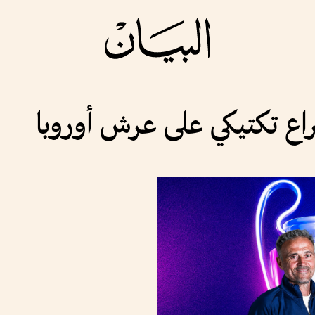
صراع تكتيكي على عرش أوروبا