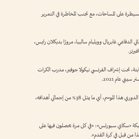
لسيطرة على المساحات، مع تجنب المخاطرة في التمرير
ئي الدفاعي غابريال وويليام ساليبا، مرورًا بديكلان رايس،
يرتز.
ابتة، تحت إشراف الفرنسي نيكولا جوفير، مدرب الكرات
سيتي عام 2021.
وسجل أرسنال 27 هدفًا من الكرات الثابتة في الدوري هذا الموسم، أي ما يمثل 38% من إجمالي أهدافه،
 لشبكة «سكاي سبورتس»: «في كل مرة يحصلون فيها على
ذا من قبل في كرة القدم».