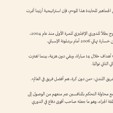
لجماهير المحايدة هذا الموسم، فإن استراتيجية أرتيتا أثمرت
وتفوق أرسنال بثباته على مانشستر سيتي، ليتوج بطلاً للدوري الإنجليزي للمرة الأولى منذ عام 2004،
ام برشلونة الإسباني.
وفي دوري الأبطال، لم يستقبل أرسنال سوى 6 أهداف خلال 14 مباراة، وبقي دون هزيمة، بينما اهتزت
يق اللندني: «من دون كرة، هم أفضل فريق في العالم».
مع محاولة التحكم بالمنافسين عبر منعهم من الوصول إلى
 الجزاء، وهو ما جعله صاحب أقوى دفاع في الدوري