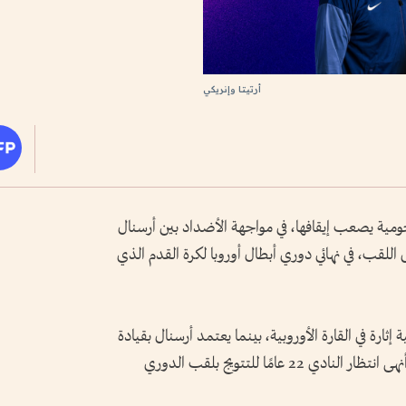
أرتيتا وإنريكي
مية يصعب إيقافها، في مواجهة الأضداد بين أرسنال
للقب، في نهائي دوري أبطال أوروبا لكرة القدم الذي
ارة في القارة الأوروبية، بينما يعتمد أرسنال بقيادة
مدربه الإسباني ميكل أرتيتا على نهج براغماتي أنهى انتظار النادي 22 عامًا للتتويج بلقب الدوري