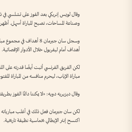
وقال لويس إنريكي بعد الفوز على تشلسي في ذه
وصناعة المساحات، تصبح المباراة أسهل. أظهرنا
أهداف أمام ليفربول خلال الأدوار الإقصائية.
مباراة الإياب، ليحرم منافسه من المباراة المفتو
وقال ديزيريه دويه: «لا يمكننا دائمًا الفوز بطري
لكن سان جيرمان فعل ذلك في أغلب مبارياته هذ
اكتسح إنتر الإيطالي بخماسية نظيفة تاريخية.