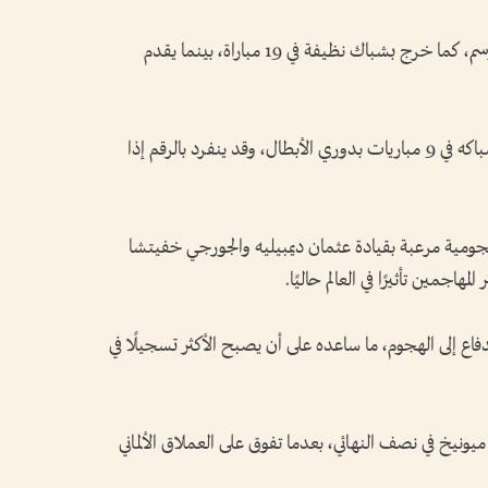
وفاز أرسنال في 7 مباريات بنتيجة 1-0 هذا الموسم، كما خرج بشباك نظيفة في 19 مباراة، بينما يقدم
وعادل رايا الرقم القياسي بالحفاظ على نظافة شباكه في 9 مباريات بدوري الأبطال، وقد ينفرد بالرقم إذا
جومية مرعبة بقيادة عثمان ديمبيليه والجورجي خفيتشا
هاجمين تأثيرًا في العالم حاليًا.
اع إلى الهجوم، ما ساعده على أن يصبح الأكثر تسجيلًا في
يونيخ في نصف النهائي، بعدما تفوق على العملاق الألماني