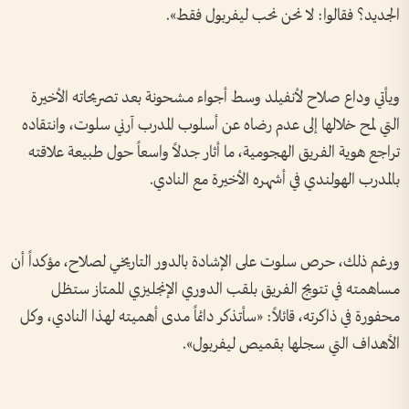
الجديد؟ فقالوا: لا نحن نحب ليفربول فقط».
ويأتي وداع صلاح لأنفيلد وسط أجواء مشحونة بعد تصريحاته الأخيرة
التي لمح خلالها إلى عدم رضاه عن أسلوب المدرب آرني سلوت، وانتقاده
تراجع هوية الفريق الهجومية، ما أثار جدلاً واسعاً حول طبيعة علاقته
بالمدرب الهولندي في أشهره الأخيرة مع النادي.
ورغم ذلك، حرص سلوت على الإشادة بالدور التاريخي لصلاح، مؤكداً أن
مساهمته في تتويج الفريق بلقب الدوري الإنجليزي الممتاز ستظل
محفورة في ذاكرته، قائلاً: «سأتذكر دائماً مدى أهميته لهذا النادي، وكل
الأهداف التي سجلها بقميص ليفربول».