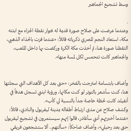
وسط تشجيع الجماهير
.
وعندما عرضت على صلاح صورة قديمة له بجوار نقطة الجزاء مع ابنته
مكة، استعاد النجم المصري ذكرياته قائلاً: «عندما فزت بالحذاء الذهبي،
التقطنا صورة هنا، ثم أخذت مكة الكرة وركضت بها داخل الملعب،
والجماهير كانت تتحمس لكل لمسة منها».
وأضاف بابتسامة امتزجت بالفخر: «حتى بعد كل الأهداف التي سجلتها
هنا، كنت سأشعر بالتوتر لو كنت مكانها، ورؤية ابنتي تسجل هدفاً في
أنفيلد كانت لحظة خاصة جداً بالنسبة لي كأب».
وكشف صلاح عن مدى ارتباط أطفاله بمدينة ليفربول والنادي، قائلاً:
«عندما أخبرتهم أنني سأغادر، قالوا إنهم سيستمرون في تشجيع ليفربول
حتى بعد رحيلي»، وأضاف ضاحكاً: «سألتهم.. ألا ستشجعون فريقي