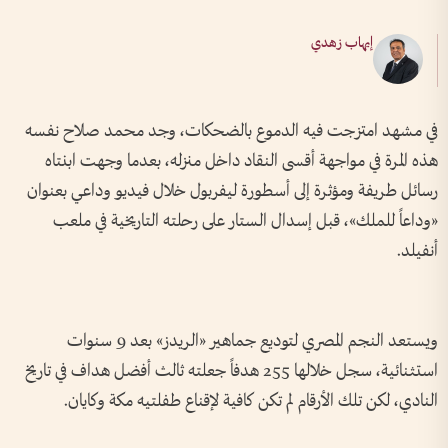
إيهاب زهدي
في مشهد امتزجت فيه الدموع بالضحكات، وجد محمد صلاح نفسه
هذه المرة في مواجهة أقسى النقاد داخل منزله، بعدما وجهت ابنتاه
رسائل طريفة ومؤثرة إلى أسطورة ليفربول خلال فيديو وداعي بعنوان
«وداعاً للملك»، قبل إسدال الستار على رحلته التاريخية في ملعب
أنفيلد.
ويستعد النجم المصري لتوديع جماهير «الريدز» بعد 9 سنوات
استثنائية، سجل خلالها 255 هدفاً جعلته ثالث أفضل هداف في تاريخ
النادي، لكن تلك الأرقام لم تكن كافية لإقناع طفلتيه مكة وكايان.