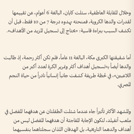
وخلال المقابلة العاطفية، سئلت كايان، البالغة 6 أعوام، عن تقييمها
لقدرات والدها الكروية، فمنحته بهدوء درجة 7 من 10 فقط، قبل أن
تكشف السبب ببراءة قاسية: «يحتاج إلى تسجيل المزيد من الأهداف».
أما شقيقتها الكبرى مكة، البالغة 11 عاماً، فلم تكن أكثر رحمة، إذ طالبت
والدها أيضاً بـ«تسجيل أهداف أكثر وتمرير الكرة لعدد أكبر من
اللاعبين»، في لحظة طريفة كشفت جانباً إنسانياً نادراً من حياة النجم
المصري.
والمشهد الأكثر تأثيراً جاء عندما سُئلت الطفلتان عن هدفهما المفضل في
ملعب أنفيلد، لتكون الإجابة المفاجئة أن هدفهما المفضل ليس من
أهداف والدهما التاريخية، بل الهدفان اللذان سجلتاهما بنفسيهما