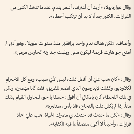
وقال غوارديولا: «أريد أن أعترف، أشعر بندم. عندما تتخذ الكثير من
القرارات، الكثير جداً، لا بد أن ترتكب أخطاء».
وأضاف: «لكن هناك ندم واحد يرافقني منذ سنوات طويلة، وهو أنني لم
أمنح جو هارت فرصة ليكون معي ويثبت جدارته كحارس مرمى».
وقال: «كان يجب عليّ أن أفعل ذلك، ليس لأي سبب، ومع كل الاحترام
لكلاوديو، وكذلك لإيدرسون الذي انضم للفريق، فقد كانا مهمين، ولكن
في تلك اللحظة، كان بإمكاني أن أقول: حسنًا يا جو، لنحاول القيام بذلك
معاً. إذا لم يُكلل ذلك بالنجاح، فلا بأس، سنغيره».
وقال: «لكن ما حدث قد حدث. في معترك الحياة، يجب عليّ اتخاذ
قرارات، وأحياناً لا أكون منصفاً بما فيه الكفاية».