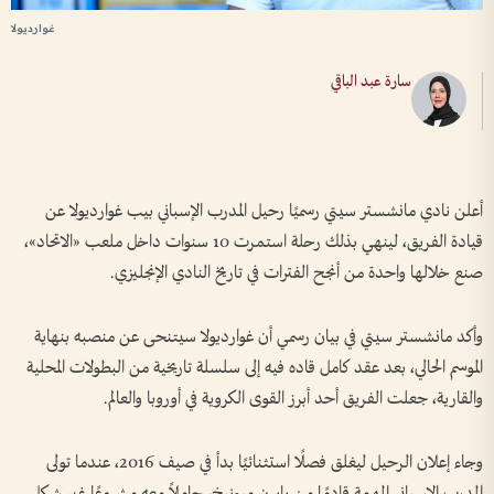
غوارديولا
سارة عبد الباقي
أعلن نادي مانشستر سيتي رسميًا رحيل المدرب الإسباني بيب غوارديولا عن
قيادة الفريق، لينهي بذلك رحلة استمرت 10 سنوات داخل ملعب «الاتحاد»،
صنع خلالها واحدة من أنجح الفترات في تاريخ النادي الإنجليزي.
وأكد مانشستر سيتي في بيان رسمي أن غوارديولا سيتنحى عن منصبه بنهاية
الموسم الحالي، بعد عقد كامل قاده فيه إلى سلسلة تاريخية من البطولات المحلية
والقارية، جعلت الفريق أحد أبرز القوى الكروية في أوروبا والعالم.
وجاء إعلان الرحيل ليغلق فصلًا استثنائيًا بدأ في صيف 2016، عندما تولى