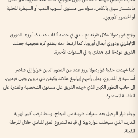
المدرب الإسباني المهمة قادمًا من بايرن ميونيخ، حاملاً معه مشروعًا غير شكل
مانشستر سيتي بالكامل، سواء على مستوى أسلوب اللعب أو السيطرة المحلية
أو الحضور الأوروبي.
ونجح غوارديولا خلال فترته مع سيتي في حصد ألقاب عديدة، أبرزها الدوري
الإنجليزي ودوري أبطال أوروبا، كما ارتبط اسمه بتقديم كرة هجومية جعلت
الفريق نموذجًا فنيًا يحتذى به في السنوات الأخيرة.
كما شهدت حقبة غوارديولا بروز عدد من النجوم الذين تحولوا إلى عناصر
أساسية في المشروع، وعلى رأسهم إيرلينغ هالاند وكيفن دي بروين وفيل فودين،
إلى جانب التطور الكبير الذي شهده الفريق على مستوى الشخصية والقدرة على
المنافسة المستمرة.
وجاء قرار الرحيل بعد سنوات طويلة من النجاح، وسط ترقب كبير لهوية
المدرب الذي سيخلف غوارديولا في قيادة المشروع الفني للنادي خلال المرحلة
المقبلة.