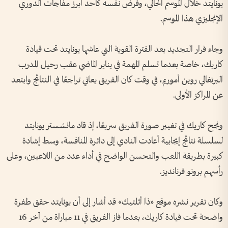
يونايتد خلال الموسم الحالي، وفرض نفسه كأحد أبرز مفاجآت الدوري
الإنجليزي هذا الموسم.
وجاء قرار التجديد بعد الفترة القوية التي عاشها يونايتد تحت قيادة
كاريك، خاصة بعدما تسلم المهمة في يناير الماضي عقب رحيل المدرب
البرتغالي روبن أموريم، في وقت كان الفريق يعاني تراجعًا في النتائج وابتعد
عن المراكز الأولى.
ونجح كاريك في تغيير صورة الفريق سريعًا، إذ قاد مانشستر يونايتد
لسلسلة نتائج إيجابية أعادت النادي إلى دائرة المنافسة، وسط إشادة
كبيرة بطريقة اللعب والتحسن الواضح في أداء عدد من اللاعبين، وعلى
رأسهم برونو فرنانديز.
وكان تقرير نشره موقع «ذا أثلتيك» قد أشار إلى أن يونايتد حقق طفرة
واضحة تحت قيادة كاريك، بعدما فاز الفريق في 11 مباراة من آخر 16