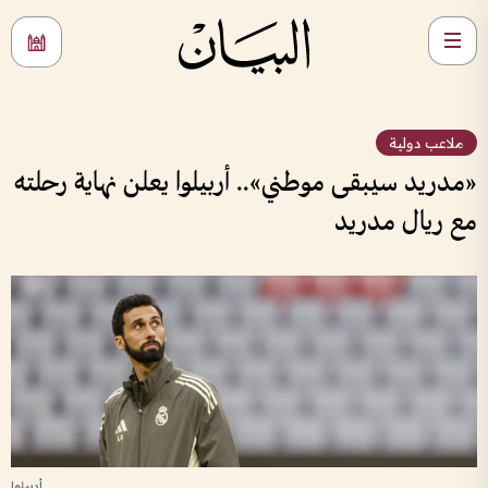
ملاعب دولية
«مدريد سيبقى موطني».. أربيلوا يعلن نهاية رحلته
مع ريال مدريد
أربيلوا