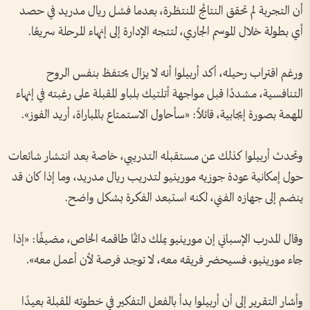
أن التجربة لم تحقق النتائج المنتظرة، بعدما فشل ريال مدريد في حصد
أي بطولة خلال الموسم الجاري، لتتجه الإدارة إلى إنهاء المرحلة سريعًا.
ورغم اقتراب رحيله، أكد أربيلوا أنه لا يزال يحتفظ بنفس الروح
التنافسية، مشددًا قبل مواجهة أتلتيك بلباو المقبلة على رغبته في إنهاء
المهمة بصورة إيجابية، قائلاً: «سأحاول الاستمتاع بالمباراة، أريد الفوز».
وتحدث أربيلوا كذلك عن مستقبله التدريبي، خاصة بعد انتشار شائعات
حول إمكانية عودة جوزيه مورينيو لتدريب ريال مدريد، وما إذا كان قد
ينضم إلى جهازه الفني، لكنه استبعد الفكرة بشكل واضح.
وقال المدرب الإسباني إن مورينيو يملك دائمًا طاقمه الخاص، مضيفًا: «إذا
جاء مورينيو، فسيحضر فريقه معه، لا توجد فرصة لأن أعمل معه».
وأشار التقرير إلى أن أربيلوا بدأ بالفعل التفكير في خطوته المقبلة بعيدًا