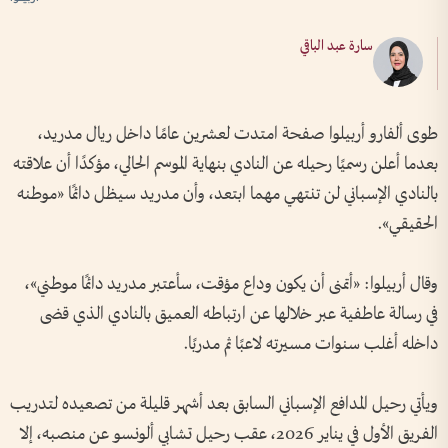
سارة عبد الباقي
طوى ألفارو أربيلوا صفحة امتدت لعشرين عامًا داخل ريال مدريد،
بعدما أعلن رسميًا رحيله عن النادي بنهاية الموسم الحالي، مؤكدًا أن علاقته
بالنادي الإسباني لن تنتهي مهما ابتعد، وأن مدريد سيظل دائمًا «موطنه
الحقيقي».
وقال أربيلوا: «أتمنى أن يكون وداع مؤقت، سأعتبر مدريد دائمًا موطني»،
في رسالة عاطفية عبر خلالها عن ارتباطه العميق بالنادي الذي قضى
داخله أغلب سنوات مسيرته لاعبًا ثم مدربًا.
ويأتي رحيل المدافع الإسباني السابق بعد أشهر قليلة من تصعيده لتدريب
الفريق الأول في يناير 2026، عقب رحيل تشابي ألونسو عن منصبه، إلا